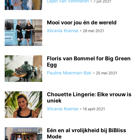
Dijlan van Vlimmeren
-
7 juli 2021
Mooi voor jou én de wereld
Xilvania Koense
-
28 mei 2021
Floris van Bommel for Big Green
Egg
Pauline Moerman-Bak
-
25 mei 2021
Chouette Lingerie: Elke vrouw is
uniek
Xilvania Koense
-
16 april 2021
Eén en al vrolijkheid bij BiBliss
Mode