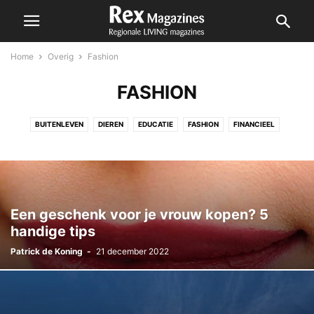
Home
Overig
Fashion
FASHION
BUITENLEVEN
DIEREN
EDUCATIE
FASHION
FINANCIEEL
KUNST & CULTUUR
RECHT
RELATIE
SHOPPING
SPORT
TECHNOLOGIE
Een geschenk voor je vrouw kopen? 5
handige tips
Patrick de Koning
-
21 december 2022