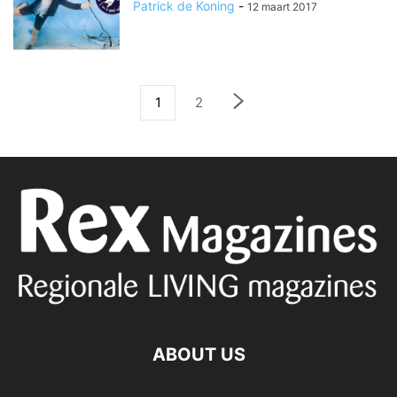
Patrick de Koning
-
12 maart 2017
1
2
ABOUT US