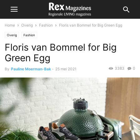
Home
Overig
Fashion
Floris van Bommel for Big Green Egg
Overig
Fashion
Floris van Bommel for Big
Green Egg
3383
0
By
Pauline Moerman-Bak
-
25 mei 2021