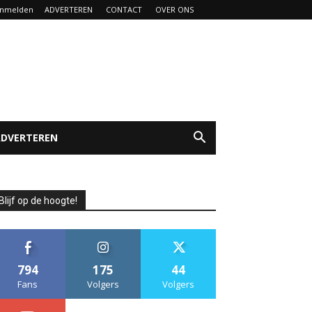
nmelden
ADVERTEREN
CONTACT
OVER ONS
ADVERTEREN
Blijf op de hoogte!
794
175
44
Fans
Volgers
Volgers