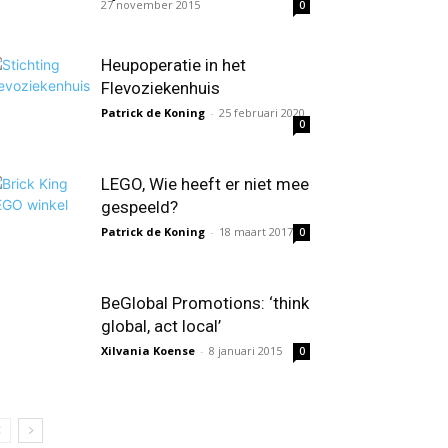
27 november 2015
0
Heupoperatie in het
Flevoziekenhuis
Patrick de Koning
-
25 februari 2020
0
LEGO, Wie heeft er niet mee
gespeeld?
Patrick de Koning
-
18 maart 2017
0
BeGlobal Promotions: ‘think
global, act local’
Xilvania Koense
-
8 januari 2015
0