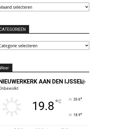
chieven
CATEGORIEËN
ATEGORIEËN
Weer
NIEUWERKERK AAN DEN IJSSEL
Onbewolkt
°
20.6
°
C
19.8
°
18.9