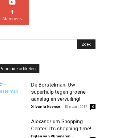
1
Abonnees
Populaire artikelen
De Borstelman: Uw
superhulp tegen groene
aanslag en vervuiling!
Xilvania Koense
-
18 maart 2017
0
Alexandrium Shopping
Center: It’s shopping time!
Dijlan van Vlimmeren
-