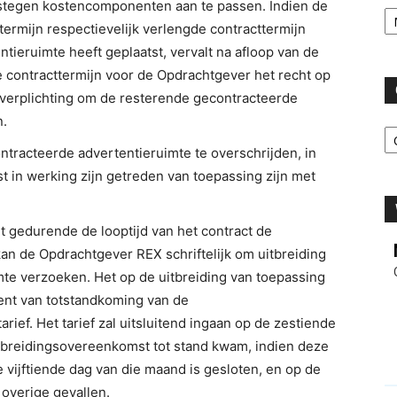
Ar
stegen kostencomponenten aan te passen. Indien de
ermijn respectievelijk verlengde contracttermijn
eruimte heeft geplaatst, vervalt na afloop van de
e contracttermijn voor de Opdrachtgever het recht op
 verplichting om de resterende gecontracteerde
n.
C
tracteerde advertentieruimte te overschrijden, in
tst in werking zijn getreden van toepassing zijn met
 gedurende de looptijd van het contract de
kan de Opdrachtgever REX schriftelijk om uitbreiding
e verzoeken. Het op de uitbreiding van toepassing
ment van totstandkoming van de
ief. Het tarief zal uitsluitend ingaan op de zestiende
tbreidingsovereenkomst tot stand kwam, indien deze
e vijftiende dag van die maand is gesloten, en op de
overige gevallen.