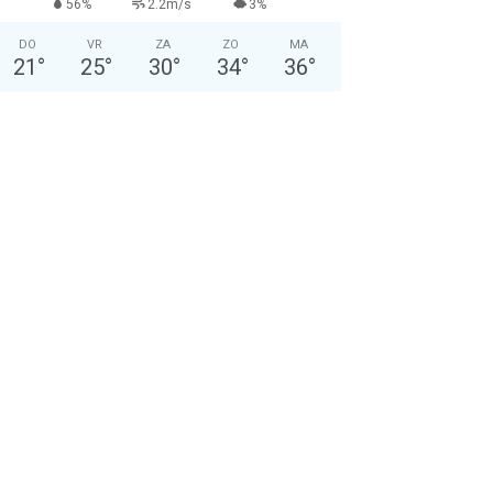
56%
2.2m/s
3%
DO
VR
ZA
ZO
MA
21
°
25
°
30
°
34
°
36
°