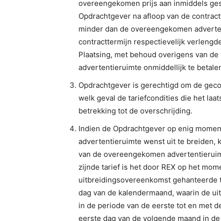
overeengekomen prijs aan inmiddels ge
Opdrachtgever na afloop van de contractt
minder dan de overeengekomen advertenti
contracttermijn respectievelijk verlengd
Plaatsing, met behoud overigens van de
advertentieruimte onmiddellijk te betale
Opdrachtgever is gerechtigd om de gecon
welk geval de tariefcondities die het laa
betrekking tot de overschrijding.
Indien de Opdrachtgever op enig moment
advertentieruimte wenst uit te breiden, 
van de overeengekomen advertentieruimt
zijnde tarief is het door REX op het mo
uitbreidingsovereenkomst gehanteerde tar
dag van de kalendermaand, waarin de ui
in de periode van de eerste tot en met d
eerste dag van de volgende maand in de 