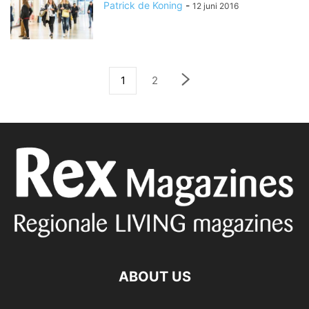
Patrick de Koning
-
12 juni 2016
1
2
ABOUT US