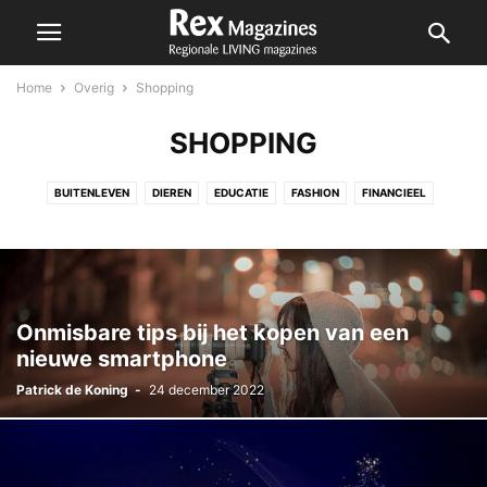
Home
Overig
Shopping
SHOPPING
BUITENLEVEN
DIEREN
EDUCATIE
FASHION
FINANCIEEL
KUNST & CULTUUR
RECHT
RELATIE
SHOPPING
SPORT
TECHNOLOGIE
Onmisbare tips bij het kopen van een
nieuwe smartphone
Patrick de Koning
-
24 december 2022