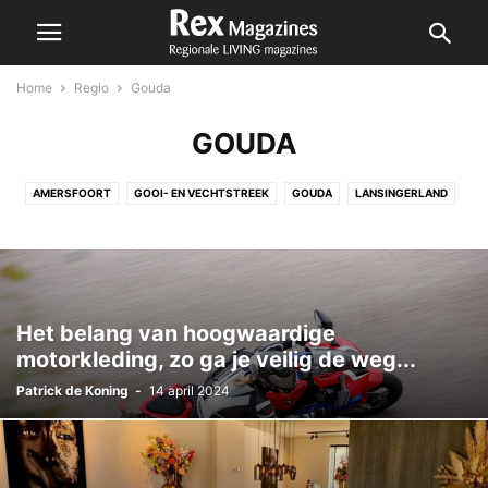
Home
Regio
Gouda
GOUDA
AMERSFOORT
GOOI- EN VECHTSTREEK
GOUDA
LANSINGERLAND
NESSELANDE
ZOETERMEER
Het belang van hoogwaardige
motorkleding, zo ga je veilig de weg...
Patrick de Koning
-
14 april 2024