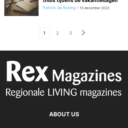
thuis tijdens de vakantiedagen
Patrick de Koning
-
15 december 2022
1
2
3
ABOUT US