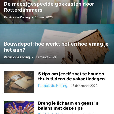
De meestgespeelde gokkasten door
Rotterdammers
Patrick de Koning
-
23 mei 2023
Bouwdepot: hoe werkt het en hoe vraag je
het aan?
Patrick de Koning
-
30 maart 2023
5 tips om jezelf zoet te houden
thuis tijdens de vakantiedagen
Patrick de Koning
-
15 december 2022
Breng je lichaam en geest in
balans met deze tips