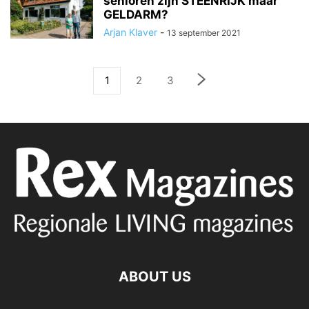
senioren zijn STEENRIJK maar
GELDARM?
Arjan Klaver
-
13 september 2021
1
2
3
ABOUT US