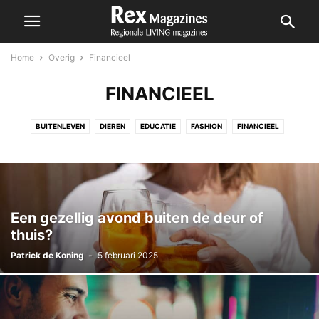
Home
Overig
Financieel
FINANCIEEL
BUITENLEVEN
DIEREN
EDUCATIE
FASHION
FINANCIEEL
KUNST & CULTUUR
RECHT
RELATIE
SHOPPING
SPORT
TECHNOLOGIE
Een gezellig avond buiten de deur of
thuis?
Patrick de Koning
-
5 februari 2025