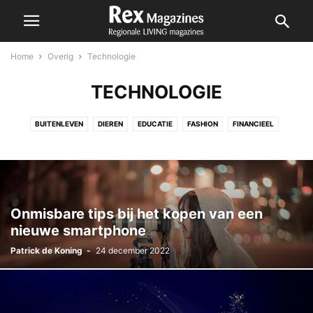
Home
Overig
Technologie
TECHNOLOGIE
BUITENLEVEN
DIEREN
EDUCATIE
FASHION
FINANCIEEL
KUNST & CULTUUR
RECHT
RELATIE
SHOPPING
SPORT
TECHNOLOGIE
Onmisbare tips bij het kopen van een
nieuwe smartphone
Patrick de Koning
-
24 december 2022