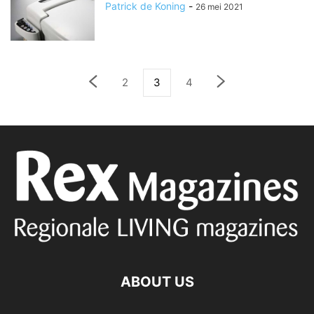
Patrick de Koning
-
26 mei 2021
2
3
4
ABOUT US