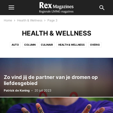
Home
Health & Wellness
Page 3
HEALTH & WELLNESS
AUTO
COLUMN
CULINAIR
HEALTH & WELLNESS
OVERIG
REGIO
REIZEN
UITGELICHT
WONEN
Zo vind jij de partner van je dromen op
liefdesgebied
Patrick de Koning
-
20 juli 2023