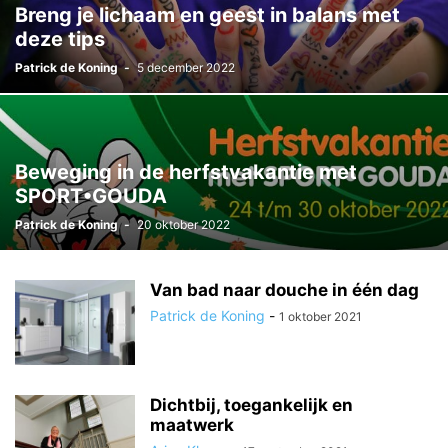
Breng je lichaam en geest in balans met
deze tips
Patrick de Koning
-
5 december 2022
Beweging in de herfstvakantie met
SPORT•GOUDA
Patrick de Koning
-
20 oktober 2022
Van bad naar douche in één dag
Patrick de Koning
-
1 oktober 2021
Dichtbij, toegankelijk en
maatwerk