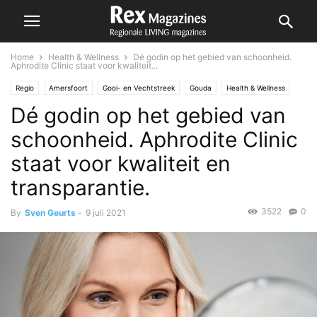
Home
Health & Wellness
Dé godin op het gebied van schoonheid.
Aphrodite Clinic staat voor kwaliteit...
Regio
Amersfoort
Gooi- en Vechtstreek
Gouda
Health & Wellness
Dé godin op het gebied van
Lansingerland
Nesselande
Zoetermeer
schoonheid. Aphrodite Clinic
staat voor kwaliteit en
transparantie.
3522
0
By
Sven Geurts
-
9 juli 2021