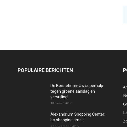
POPULAIRE BERICHTEN
P
De Borstelman: Uw superhulp
A
tegen groene aanslag en
N
vervuiling!
18 maart 2017
Go
La
Alexandrium Shopping Center:
It’s shopping time!
Z
27 november 2015