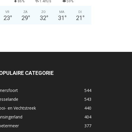
86%
1.4m/s
59%
VR
ZA
ZO
MA
DI
23
°
29
°
32
°
31
°
21
°
OPULAIRE CATEGORIE
mersfoort
544
esselande
543
oi- en Vechtstreek
440
nsingerland
404
oetermeer
377