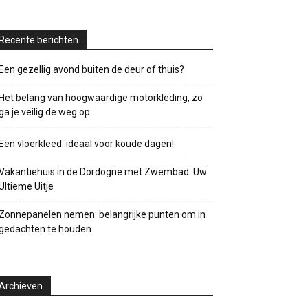
Recente berichten
Een gezellig avond buiten de deur of thuis?
Het belang van hoogwaardige motorkleding, zo
ga je veilig de weg op
Een vloerkleed: ideaal voor koude dagen!
Vakantiehuis in de Dordogne met Zwembad: Uw
Ultieme Uitje
Zonnepanelen nemen: belangrijke punten om in
gedachten te houden
Archieven