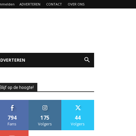
nmelden
ADVERTEREN
CONTACT
OVER ONS
ADVERTEREN
Blijf op de hoogte!
794
175
44
Fans
Volgers
Volgers