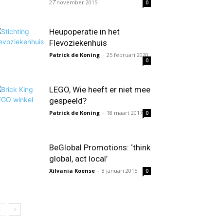
27 november 2015
0
Heupoperatie in het
Flevoziekenhuis
Patrick de Koning
-
25 februari 2020
0
LEGO, Wie heeft er niet mee
gespeeld?
Patrick de Koning
-
18 maart 2017
0
BeGlobal Promotions: ‘think
global, act local’
Xilvania Koense
-
8 januari 2015
0