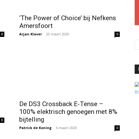
‘The Power of Choice’ bij Nefkens
Amersfoort
Arjan Klaver
-
20 maart 2020
0
0
De DS3 Crossback E-Tense –
100% elektrisch genoegen met 8%
bijtelling
0
Patrick de Koning
-
6 maart 2020
0