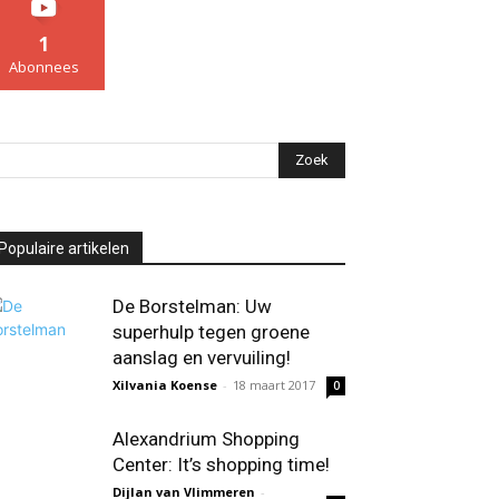
1
Abonnees
Populaire artikelen
De Borstelman: Uw
superhulp tegen groene
aanslag en vervuiling!
Xilvania Koense
-
18 maart 2017
0
Alexandrium Shopping
Center: It’s shopping time!
Dijlan van Vlimmeren
-