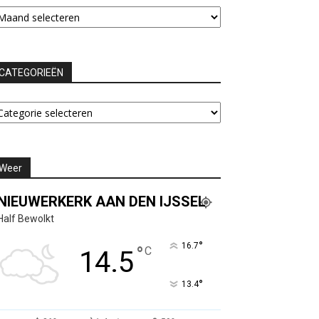
chieven
CATEGORIEËN
ATEGORIEËN
Weer
NIEUWERKERK AAN DEN IJSSEL
Half Bewolkt
°
16.7
°
C
14.5
°
13.4