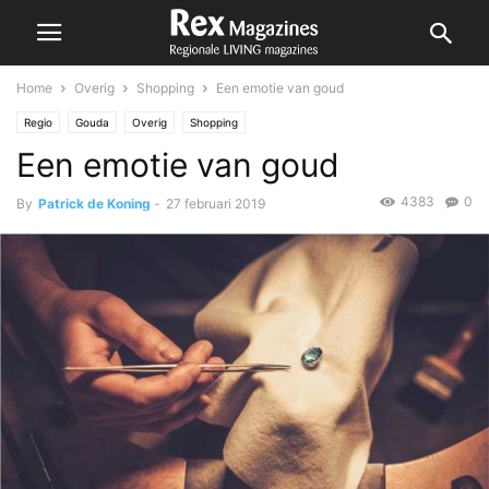
Home
Overig
Shopping
Een emotie van goud
Regio
Gouda
Overig
Shopping
Een emotie van goud
4383
0
By
Patrick de Koning
-
27 februari 2019