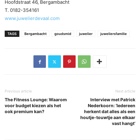
Hoofdstraat 46, Bergambacht
T. 0182-354161
www.juwelierdevaal.com
TAGS
Bergambacht
goudsmid
juwelier
juweliersfamilie
Previous article
Next article
The Fitness Lounge: Waarom
Interview met Patrick
voor budget kiezen als het
Nederkoorn: ‘Iedereen
ook premium kan?
herkent dat alles als een
houtje-touwtje aan elkaar
vast hangt’