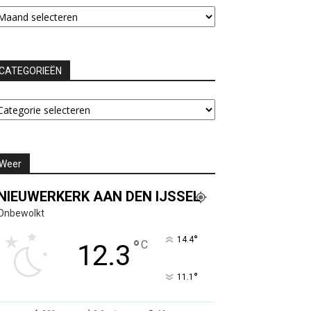
chieven
CATEGORIEËN
ATEGORIEËN
Weer
NIEUWERKERK AAN DEN IJSSEL
Onbewolkt
°
14.4
°
C
12.3
°
11.1