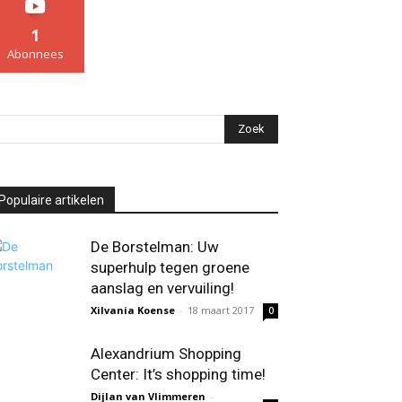
1
Abonnees
Populaire artikelen
De Borstelman: Uw
superhulp tegen groene
aanslag en vervuiling!
Xilvania Koense
-
18 maart 2017
0
Alexandrium Shopping
Center: It’s shopping time!
Dijlan van Vlimmeren
-