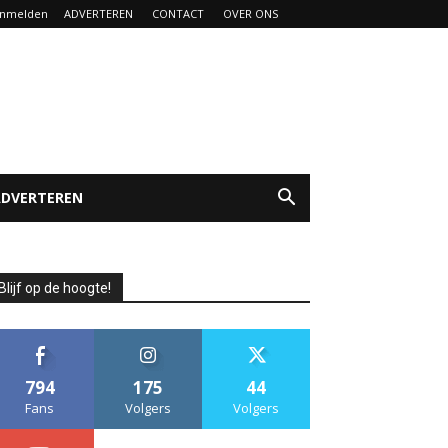
nmelden
ADVERTEREN
CONTACT
OVER ONS
ADVERTEREN
Blijf op de hoogte!
794
175
44
Fans
Volgers
Volgers