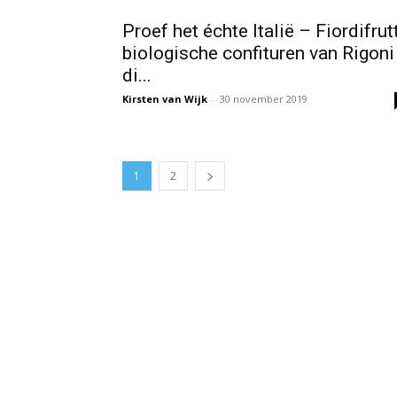
Proef het échte Italië – Fiordifrut
biologische confituren van Rigoni
di...
Kirsten van Wijk
-
30 november 2019
1
2