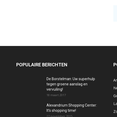
POPULAIRE BERICHTEN
P
De Borstelman: Uw superhulp
A
tegen groene aanslag en
N
vervuiling!
18 maart 2017
Go
La
Alexandrium Shopping Center:
It’s shopping time!
Z
27 november 2015