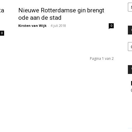
Ar
ta
Nieuwe Rotterdamse gin brengt
ode aan de stad
Kirsten van Wijk
-
4 juli 2018
0
0
C
Pagina 1 van 2