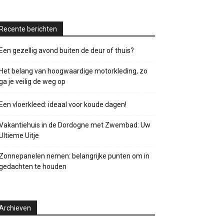
Recente berichten
Een gezellig avond buiten de deur of thuis?
Het belang van hoogwaardige motorkleding, zo
ga je veilig de weg op
Een vloerkleed: ideaal voor koude dagen!
Vakantiehuis in de Dordogne met Zwembad: Uw
Ultieme Uitje
Zonnepanelen nemen: belangrijke punten om in
gedachten te houden
Archieven