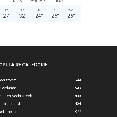
88%
0.9m/s
6%
ZA
ZO
MA
DI
WO
27
°
32
°
24
°
25
°
26
°
OPULAIRE CATEGORIE
mersfoort
544
esselande
543
oi- en Vechtstreek
440
nsingerland
404
oetermeer
377