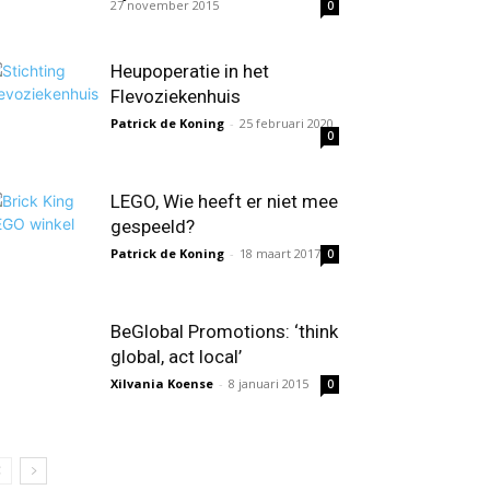
27 november 2015
0
Heupoperatie in het
Flevoziekenhuis
Patrick de Koning
-
25 februari 2020
0
LEGO, Wie heeft er niet mee
gespeeld?
Patrick de Koning
-
18 maart 2017
0
BeGlobal Promotions: ‘think
global, act local’
Xilvania Koense
-
8 januari 2015
0