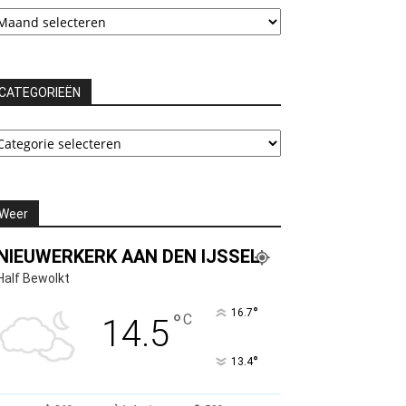
chieven
CATEGORIEËN
ATEGORIEËN
Weer
NIEUWERKERK AAN DEN IJSSEL
Half Bewolkt
°
16.7
°
C
14.5
°
13.4