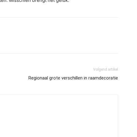
en. Misschien brengt het geluk.
Volgend artikel
Regionaal grote verschillen in raamdecoratie