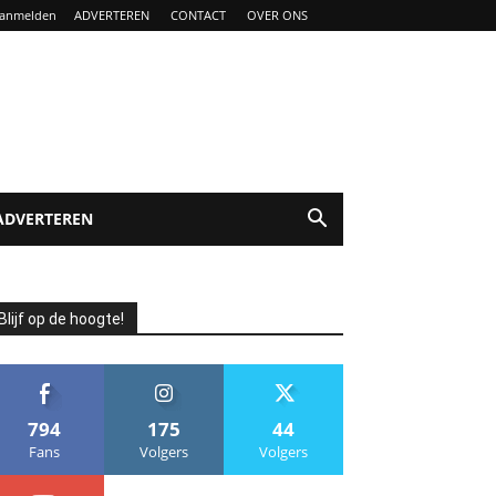
anmelden
ADVERTEREN
CONTACT
OVER ONS
ADVERTEREN
Blijf op de hoogte!
794
175
44
Fans
Volgers
Volgers