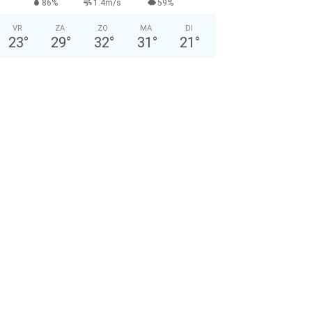
86%
1.4m/s
59%
VR
ZA
ZO
MA
DI
23
°
29
°
32
°
31
°
21
°