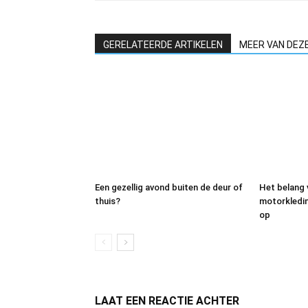
GERELATEERDE ARTIKELEN
MEER VAN DEZ
Een gezellig avond buiten de deur of
Het belang
thuis?
motorkleding
op
LAAT EEN REACTIE ACHTER