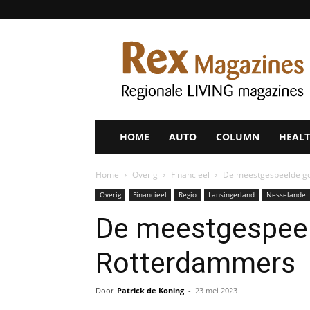
Rex
Magazines
HOME
AUTO
COLUMN
HEALT
Home
Overig
Financieel
De meestgespeelde g
Overig
Financieel
Regio
Lansingerland
Nesselande
De meestgespeel
Rotterdammers
Door
Patrick de Koning
-
23 mei 2023