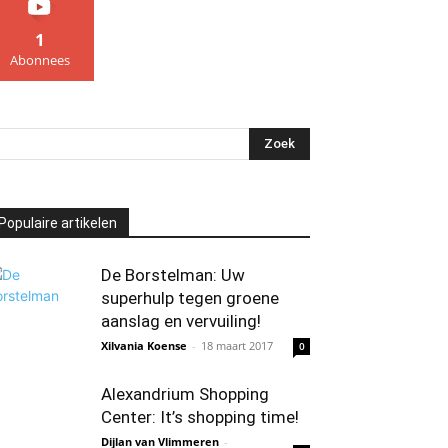
1
Abonnees
Populaire artikelen
De Borstelman: Uw
superhulp tegen groene
aanslag en vervuiling!
Xilvania Koense
-
18 maart 2017
0
Alexandrium Shopping
Center: It’s shopping time!
Dijlan van Vlimmeren
-