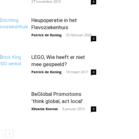
27 november 2015
0
Heupoperatie in het
Flevoziekenhuis
Patrick de Koning
-
25 februari 2020
0
LEGO, Wie heeft er niet
mee gespeeld?
Patrick de Koning
-
18 maart 2017
0
BeGlobal Promotions:
‘think global, act local’
Xilvania Koense
-
8 januari 2015
0