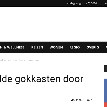
vrijdag, augustus 7, 2026
A
H & WELLNESS
REIZEN
WONEN
REGIO
OVERIG
okkasten door Rotterdammers
de gokkasten door
2289
0