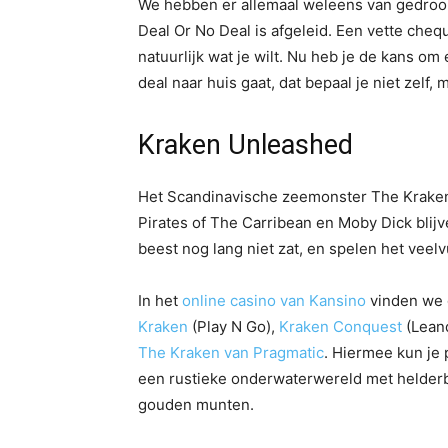
We hebben er allemaal weleens van gedroomd
Deal Or No Deal is afgeleid. Een vette che
natuurlijk wat je wilt. Nu heb je de kans om
deal naar huis gaat, dat bepaal je niet zelf,
Kraken Unleashed
Het Scandinavische zeemonster The Kraken 
Pirates of The Carribean en Moby Dick blij
beest nog lang niet zat, en spelen het veelv
In het
online casino van Kansino
vinden we 
Kraken
(Play N Go),
Kraken Conquest
(Leand
The Kraken van Pragmatic
. Hiermee kun je 
een rustieke onderwaterwereld met helderbl
gouden munten.