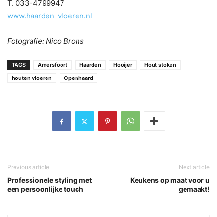
T. 033-4799947
www.haarden-vloeren.nl
Fotografie: Nico Brons
TAGS
Amersfoort
Haarden
Hooijer
Hout stoken
houten vloeren
Openhaard
Previous article
Next article
Professionele styling met
Keukens op maat voor u
een persoonlijke touch
gemaakt!