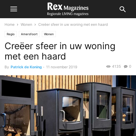
Home
Wonen
Creëer sfeer in uw woning met een haard
Regio
Amersfoort
Wonen
Creëer sfeer in uw woning
met een haard
4135
0
By
Patrick de Koning
-
11 november 2019