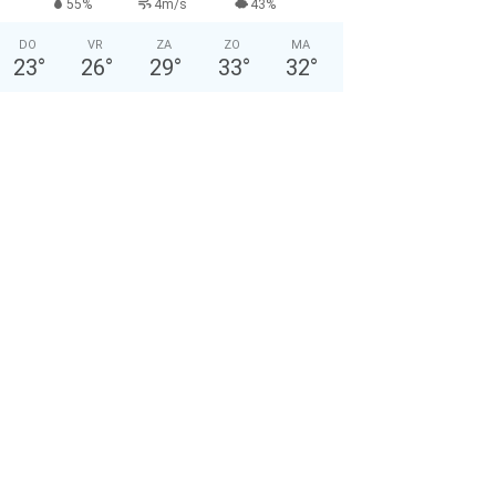
55%
4m/s
43%
DO
VR
ZA
ZO
MA
23
°
26
°
29
°
33
°
32
°