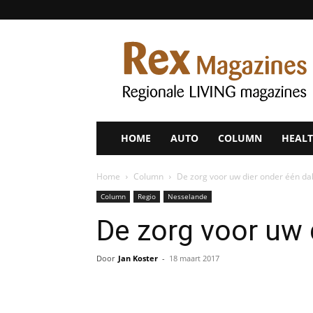
Rex
Magazines
HOME
AUTO
COLUMN
HEALT
Home
Column
De zorg voor uw dier onder één da
Column
Regio
Nesselande
De zorg voor uw 
Door
Jan Koster
-
18 maart 2017