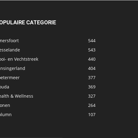
OPULAIRE CATEGORIE
mersfoort
544
esselande
543
oi- en Vechtstreek
440
ansingerland
404
oetermeer
377
ouda
369
ealth & Wellness
327
onen
264
olumn
107