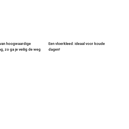
 van hoogwaardige
Een vloerkleed: ideaal voor koude
, zo ga je veilig de weg
dagen!