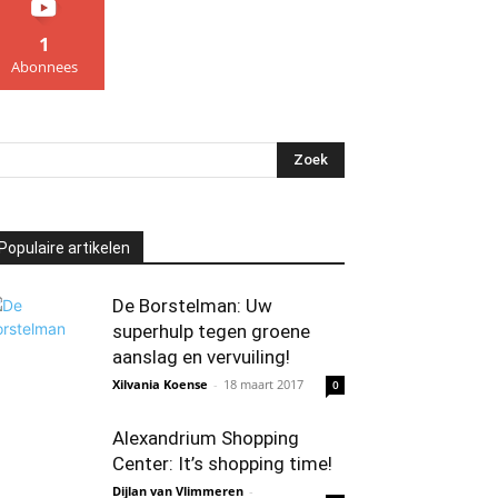
1
Abonnees
Populaire artikelen
De Borstelman: Uw
superhulp tegen groene
aanslag en vervuiling!
Xilvania Koense
-
18 maart 2017
0
Alexandrium Shopping
Center: It’s shopping time!
Dijlan van Vlimmeren
-