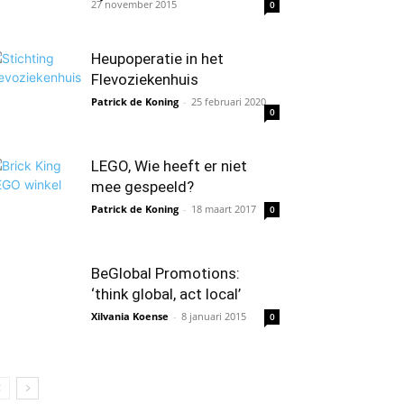
27 november 2015
0
Heupoperatie in het
Flevoziekenhuis
Patrick de Koning
-
25 februari 2020
0
LEGO, Wie heeft er niet
mee gespeeld?
Patrick de Koning
-
18 maart 2017
0
BeGlobal Promotions:
‘think global, act local’
Xilvania Koense
-
8 januari 2015
0