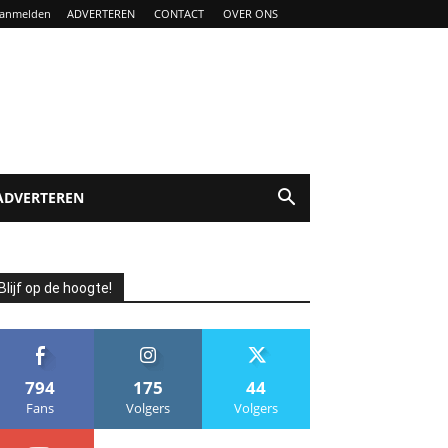
anmelden
ADVERTEREN
CONTACT
OVER ONS
ADVERTEREN
Blijf op de hoogte!
794
175
44
Fans
Volgers
Volgers