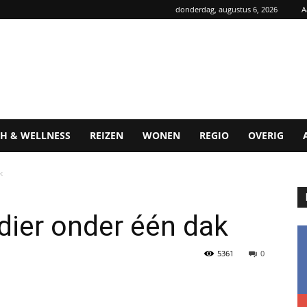
donderdag, augustus 6, 2026
A
H & WELLNESS
REIZEN
WONEN
REGIO
OVERIG
k
dier onder één dak
5361
0