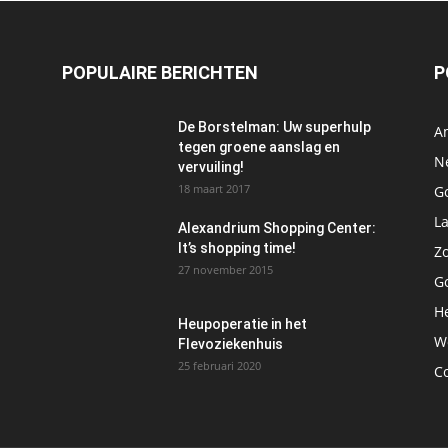
POPULAIRE BERICHTEN
P
De Borstelman: Uw superhulp
A
tegen groene aanslag en
N
vervuiling!
18 maart 2017
Go
L
Alexandrium Shopping Center:
It’s shopping time!
Z
27 november 2015
G
H
Heupoperatie in het
W
Flevoziekenhuis
25 februari 2020
C