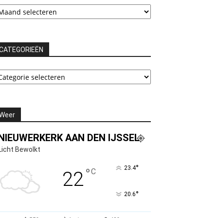
chieven
CATEGORIEËN
ATEGORIEËN
Weer
NIEUWERKERK AAN DEN IJSSEL
Licht Bewolkt
°
23.4
°
C
22
°
20.6