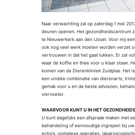
Naar verwachting zal op zaterdag 1 mei 20
deuren openen. Het gezondheidscentrum za
te Nieuwerkerk aan den IJssel. Voor mij e
ook nog veel werk moeten worden verzet om a
vertrouwen in dat het gaat lukken. Er zal 
waar de koffie en thee voor u klaar staan. He
komen van de Dierenkliniek Zuidplas. Het i
een unieke combinatie van dierenarts, trim
gemak voor u en de beste adviezen, behand
viervoeter.
WAARVOOR KUNT U IN HET GEZONDHEID
U kunt dagelijks een afspraak maken met e
behandeling of eenvoudige ingrepen bij uw
echo’s, complexe operaties, laparoscopische