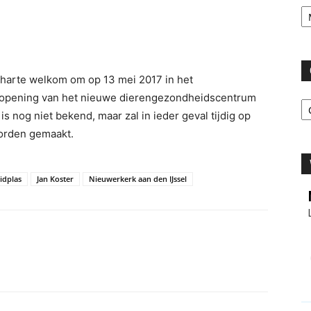
Ar
harte welkom om op 13 mei 2017 in het
C
e opening van het nieuwe dierengezondheidscentrum
s nog niet bekend, maar zal in ieder geval tijdig op
orden gemaakt.
idplas
Jan Koster
Nieuwerkerk aan den IJssel