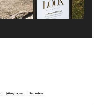
t
Jeffrey de Jong
Rotterdam