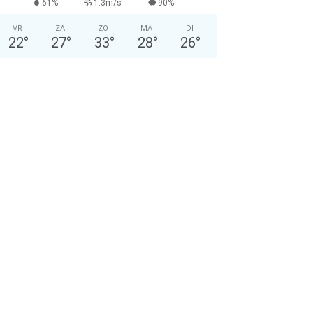
61%
1.3m/s
90%
VR
ZA
ZO
MA
DI
22
°
27
°
33
°
28
°
26
°