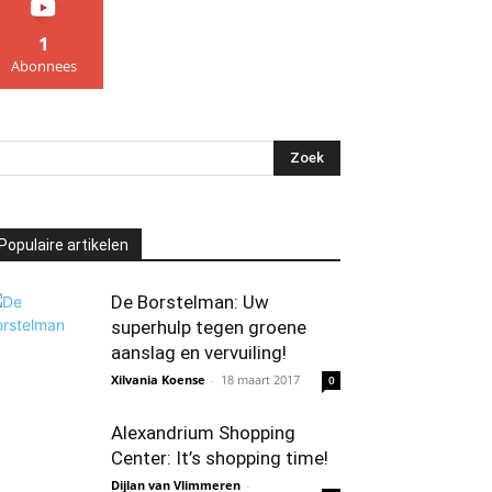
1
Abonnees
Populaire artikelen
De Borstelman: Uw
superhulp tegen groene
aanslag en vervuiling!
Xilvania Koense
-
18 maart 2017
0
Alexandrium Shopping
Center: It’s shopping time!
Dijlan van Vlimmeren
-