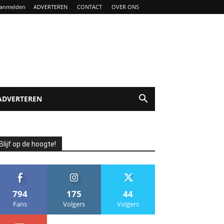
anmelden
ADVERTEREN
CONTACT
OVER ONS
ADVERTEREN
Blijf op de hoogte!
794
175
44
Fans
Volgers
Volgers