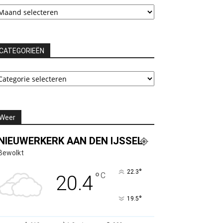
chieven
CATEGORIEËN
ATEGORIEËN
Weer
NIEUWERKERK AAN DEN IJSSEL
Bewolkt
°
22.3
°
C
20.4
°
19.5