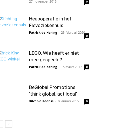
27 november 2015
0
Heupoperatie in het
Flevoziekenhuis
Patrick de Koning
-
25 februari 2020
0
LEGO, Wie heeft er niet
mee gespeeld?
Patrick de Koning
-
18 maart 2017
0
BeGlobal Promotions:
‘think global, act local’
Xilvania Koense
-
8 januari 2015
0