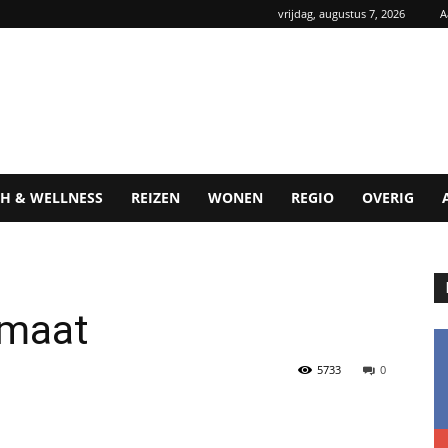
vrijdag, augustus 7, 2026
A
H & WELLNESS
REIZEN
WONEN
REGIO
OVERIG
 maat
5733
0