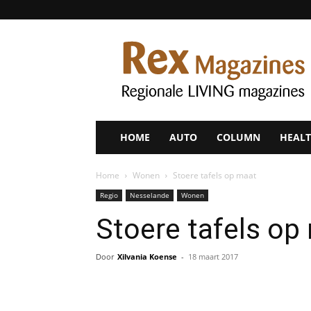
Rex
Magazines
HOME
AUTO
COLUMN
HEALT
Home
Wonen
Stoere tafels op maat
Regio
Nesselande
Wonen
Stoere tafels op
Door
Xilvania Koense
-
18 maart 2017