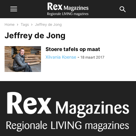
Home
Tags
Jeffrey de Jong
Jeffrey de Jong
Stoere tafels op maat
Xilvania Koense
-
18 maart 2017