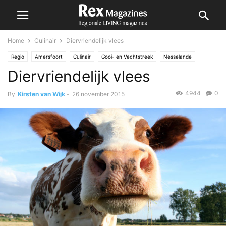
Home
Culinair
Diervriendelijk vlees
Regio
Amersfoort
Culinair
Gooi- en Vechtstreek
Nesselande
Diervriendelijk vlees
Zoetermeer
4944
0
By
Kirsten van Wijk
-
26 november 2015