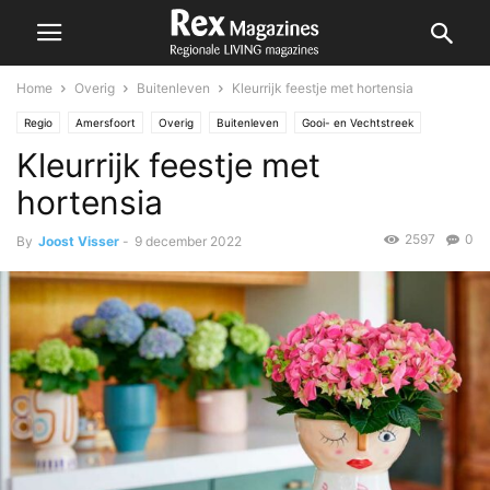
Home
Overig
Buitenleven
Kleurrijk feestje met hortensia
Regio
Amersfoort
Overig
Buitenleven
Gooi- en Vechtstreek
Kleurrijk feestje met
Gouda
Lansingerland
Nesselande
Wonen
Zoetermeer
hortensia
2597
0
By
Joost Visser
-
9 december 2022