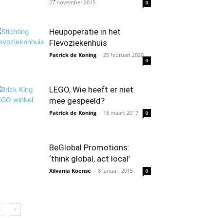
27 november 2015
0
Heupoperatie in het
Flevoziekenhuis
Patrick de Koning
-
25 februari 2020
0
LEGO, Wie heeft er niet
mee gespeeld?
Patrick de Koning
-
18 maart 2017
0
BeGlobal Promotions:
‘think global, act local’
Xilvania Koense
-
8 januari 2015
0