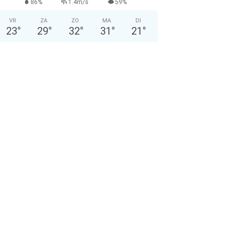
86%
1.4m/s
59%
VR
ZA
ZO
MA
DI
23
°
29
°
32
°
31
°
21
°