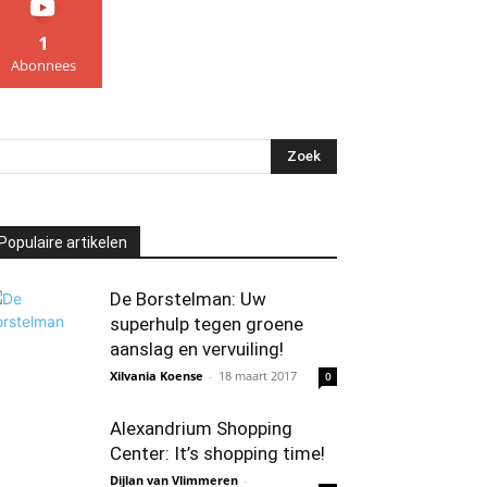
1
Abonnees
Populaire artikelen
De Borstelman: Uw
superhulp tegen groene
aanslag en vervuiling!
Xilvania Koense
-
18 maart 2017
0
Alexandrium Shopping
Center: It’s shopping time!
Dijlan van Vlimmeren
-