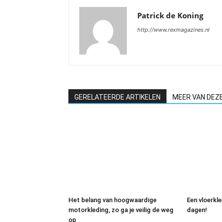
Patrick de Koning
http://www.rexmagazines.nl
GERELATEERDE ARTIKELEN
MEER VAN DEZ
Het belang van hoogwaardige
Een vloerkl
motorkleding, zo ga je veilig de weg
dagen!
op