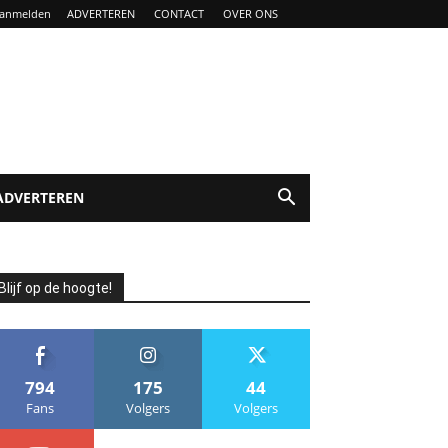
anmelden
ADVERTEREN
CONTACT
OVER ONS
ADVERTEREN
Blijf op de hoogte!
794
175
44
Fans
Volgers
Volgers