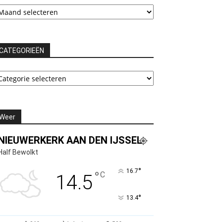
chieven
CATEGORIEËN
ATEGORIEËN
Weer
NIEUWERKERK AAN DEN IJSSEL
Half Bewolkt
°
16.7
°
C
14.5
°
13.4