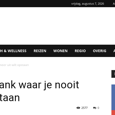
vrijdag, augustus 7, 2026
A
H & WELLNESS
REIZEN
WONEN
REGIO
OVERIG
meer uit wilt opstaan
ank waar je nooit
staan
2577
0