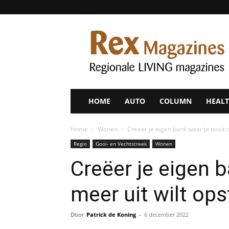
Rex
Magazines
HOME
AUTO
COLUMN
HEALT
Home
Wonen
Creëer je eigen bank waar je nooit 
Regio
Gooi- en Vechtstreek
Wonen
Creëer je eigen b
meer uit wilt op
Door
Patrick de Koning
-
6 december 2022