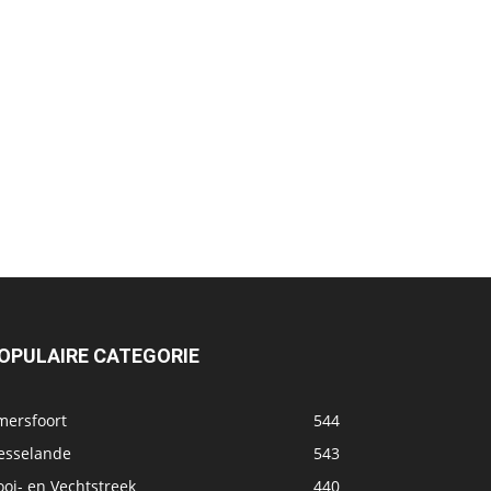
OPULAIRE CATEGORIE
mersfoort
544
esselande
543
oi- en Vechtstreek
440