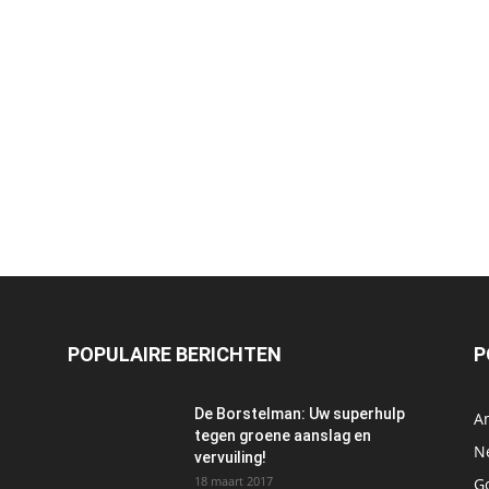
POPULAIRE BERICHTEN
P
De Borstelman: Uw superhulp
A
tegen groene aanslag en
N
vervuiling!
18 maart 2017
Go