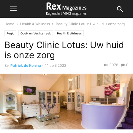
Home
Health & Wellness
Beauty Clinic Lotus: Uw huid is onze zorg
Regio
Gooi- en Vechtstreek
Health & Wellness
Beauty Clinic Lotus: Uw huid
is onze zorg
3078
0
By
Patrick de Koning
-
11 april 2022