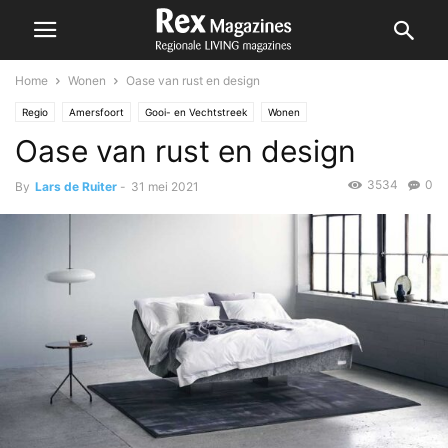
Home
Wonen
Oase van rust en design
Regio
Amersfoort
Gooi- en Vechtstreek
Wonen
Oase van rust en design
3534
0
By
Lars de Ruiter
-
31 mei 2021