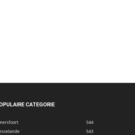
OPULAIRE CATEGORIE
mersfoort
544
esselande
543