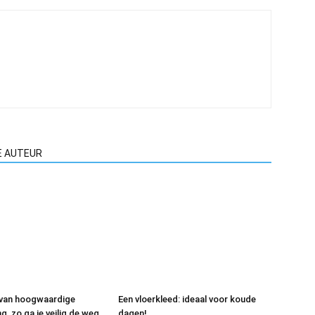
E AUTEUR
 van hoogwaardige
Een vloerkleed: ideaal voor koude
, zo ga je veilig de weg
dagen!