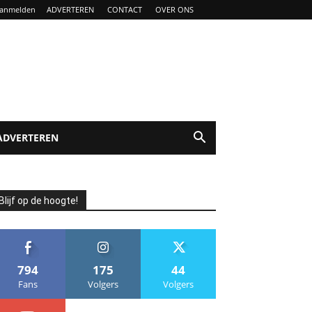
anmelden
ADVERTEREN
CONTACT
OVER ONS
ADVERTEREN
Blijf op de hoogte!
794
175
44
Fans
Volgers
Volgers