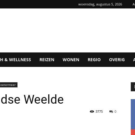
woensdag, augustus 5, 2026
A
H & WELLNESS
REIZEN
WONEN
REGIO
OVERIG
Zoetermeer
idse Weelde
3775
0