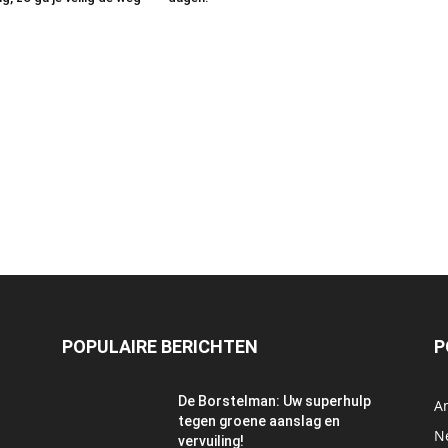
POPULAIRE BERICHTEN
P
De Borstelman: Uw superhulp
A
tegen groene aanslag en
N
vervuiling!