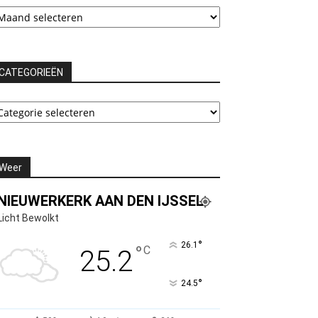
chieven
CATEGORIEËN
ATEGORIEËN
Weer
NIEUWERKERK AAN DEN IJSSEL
Licht Bewolkt
°
26.1
°
C
25.2
°
24.5