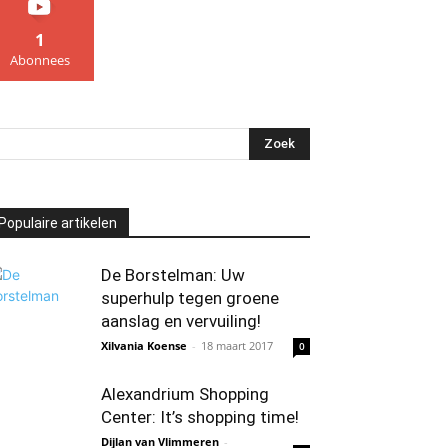
1
Abonnees
Populaire artikelen
De Borstelman: Uw
superhulp tegen groene
aanslag en vervuiling!
Xilvania Koense
-
18 maart 2017
0
Alexandrium Shopping
Center: It’s shopping time!
Dijlan van Vlimmeren
-