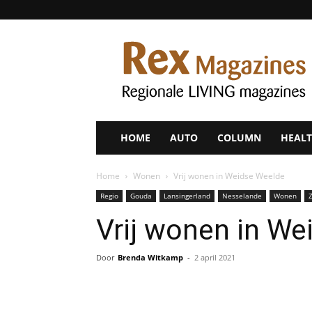
Rex
Magazines
HOME
AUTO
COLUMN
HEALT
Home
Wonen
Vrij wonen in Weidse Weelde
Regio
Gouda
Lansingerland
Nesselande
Wonen
Vrij wonen in We
Door
Brenda Witkamp
-
2 april 2021