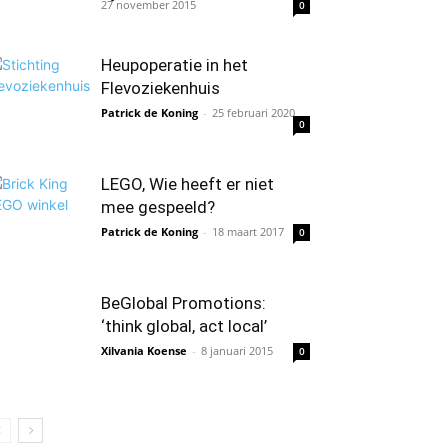
27 november 2015
0
Heupoperatie in het
Flevoziekenhuis
Patrick de Koning
-
25 februari 2020
0
LEGO, Wie heeft er niet
mee gespeeld?
Patrick de Koning
-
18 maart 2017
0
BeGlobal Promotions:
‘think global, act local’
Xilvania Koense
-
8 januari 2015
0