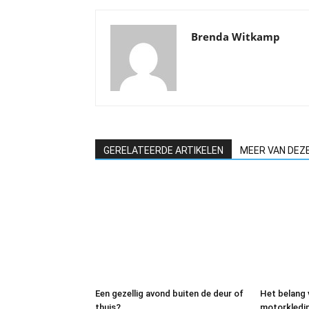
Brenda Witkamp
GERELATEERDE ARTIKELEN
MEER VAN DEZ
Een gezellig avond buiten de deur of
Het belang
thuis?
motorkleding