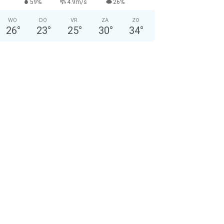
59%
4.9m/s
26%
WO
DO
VR
ZA
ZO
26
°
23
°
25
°
30
°
34
°