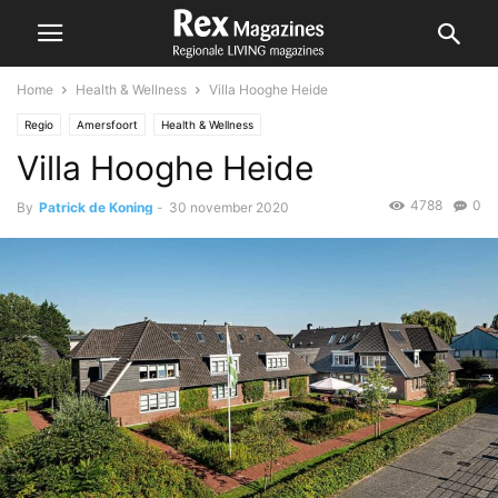
Home
Health & Wellness
Villa Hooghe Heide
Regio
Amersfoort
Health & Wellness
Villa Hooghe Heide
4788
0
By
Patrick de Koning
-
30 november 2020