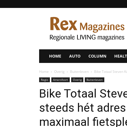
Rex
Magazines
HOME
AUTO
COLUMN
HEALT
Home
Overig
Buitenleven
Bike Totaal Steven Ko
Regio
Amersfoort
Overig
Buitenleven
Bike Totaal Stev
steeds hét adres 
maximaal fietsple