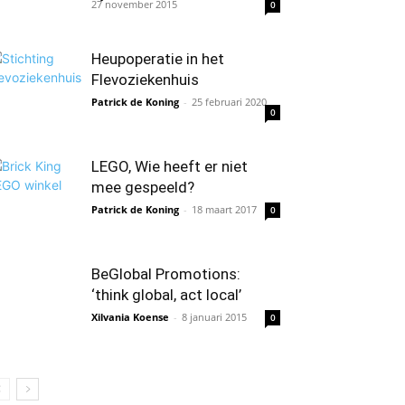
27 november 2015
0
Heupoperatie in het
Flevoziekenhuis
Patrick de Koning
-
25 februari 2020
0
LEGO, Wie heeft er niet
mee gespeeld?
Patrick de Koning
-
18 maart 2017
0
BeGlobal Promotions:
‘think global, act local’
Xilvania Koense
-
8 januari 2015
0