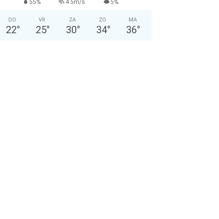
55%
4.5m/s
5%
DO
VR
ZA
ZO
MA
22
°
25
°
30
°
34
°
36
°