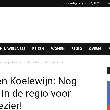
donderdag, augustus 6, 2026
A
H & WELLNESS
REIZEN
WONEN
REGIO
OVERIG
elewijn: Nog steeds hét adres in de regio voor...
en Koelewijn: Nog
in de regio voor
zier!