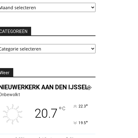
chieven
CATEGORIEËN
ATEGORIEËN
Weer
NIEUWERKERK AAN DEN IJSSEL
Onbewolkt
°
22.3
°
C
20.7
°
19.5