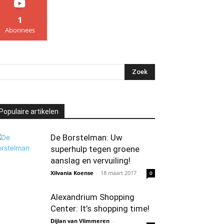
1
Abonnees
Populaire artikelen
De Borstelman: Uw
superhulp tegen groene
aanslag en vervuiling!
Xilvania Koense
-
18 maart 2017
0
Alexandrium Shopping
Center: It’s shopping time!
Dijlan van Vlimmeren
-