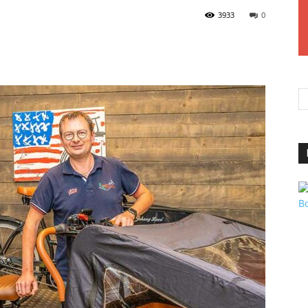
3933
0