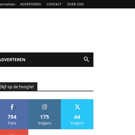
anmelden
ADVERTEREN
CONTACT
OVER ONS
ADVERTEREN
Blijf op de hoogte!
794
175
44
Fans
Volgers
Volgers