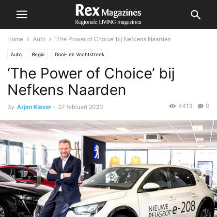
Home
Auto
‘The Power of Choice’ bij Nefkens Naarden
Auto
Regio
Gooi- en Vechtstreek
‘The Power of Choice’ bij
Nefkens Naarden
4413
0
By
Arjan Klaver
-
27 februari 2020