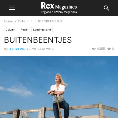
Home
Column
BUITENBEENTJES
Column
Regio
Lansingerland
BUITENBEENTJES
4355
0
By
Astrid Weps
-
20 maart 2019