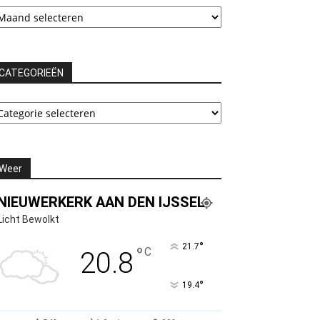
chieven
CATEGORIEËN
ATEGORIEËN
Weer
NIEUWERKERK AAN DEN IJSSEL
Licht Bewolkt
°
21.7
°
C
20.8
°
19.4