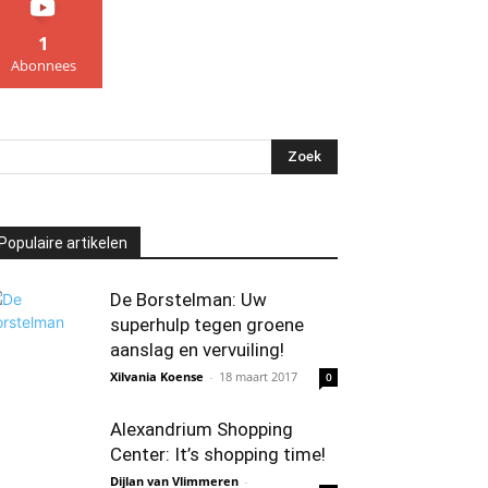
1
Abonnees
Populaire artikelen
De Borstelman: Uw
superhulp tegen groene
aanslag en vervuiling!
Xilvania Koense
-
18 maart 2017
0
Alexandrium Shopping
Center: It’s shopping time!
Dijlan van Vlimmeren
-