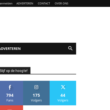
anmelden
ADVERTEREN
CONTACT
OVER ONS
ADVERTEREN
Blijf op de hoogte!
794
175
44
Fans
Volgers
Volgers