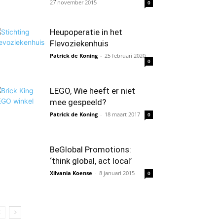
27 november 2015
0
Heupoperatie in het
Flevoziekenhuis
Patrick de Koning
-
25 februari 2020
0
LEGO, Wie heeft er niet
mee gespeeld?
Patrick de Koning
-
18 maart 2017
0
BeGlobal Promotions:
‘think global, act local’
Xilvania Koense
-
8 januari 2015
0