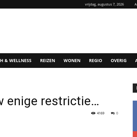
vrijdag, augustus 7, 2026
A
H & WELLNESS
REIZEN
WONEN
REGIO
OVERIG
 enige restrictie…
4169
0