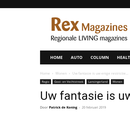
Rex
Magazines
HOME
AUTO
COLUMN
HEALT
Home
Wonen
Uw fantasie is uw enige restrictie…
Regio
Gooi- en Vechtstreek
Lansingerland
Wonen
Uw fantasie is uw
Door
Patrick de Koning
-
20 februari 2019