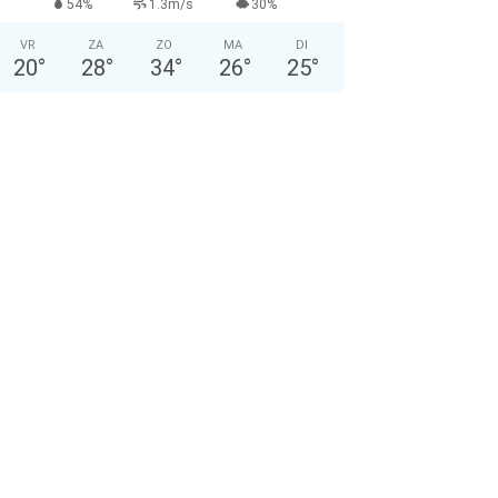
54%
1.3m/s
30%
VR
ZA
ZO
MA
DI
20
°
28
°
34
°
26
°
25
°