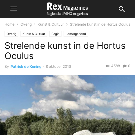
Home
Overig
Kunst & Cultuur
Strelende kunst in de Hortus Oculus
Overig
Kunst & Cultuur
Regio
Lansingerland
Strelende kunst in de Hortus
Oculus
4588
0
By
Patrick de Koning
-
8 oktober 2018