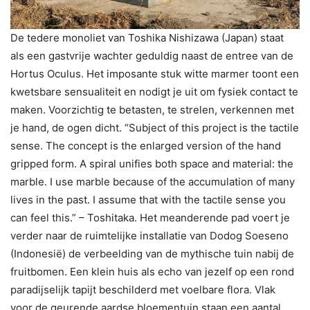
De tedere monoliet van Toshika Nishizawa (Japan) staat
als een gastvrije wachter geduldig naast de entree van de
Hortus Oculus. Het imposante stuk witte marmer toont een
kwetsbare sensualiteit en nodigt je uit om fysiek contact te
maken. Voorzichtig te betasten, te strelen, verkennen met
je hand, de ogen dicht. “Subject of this project is the tactile
sense. The concept is the enlarged version of the hand
gripped form. A spiral unifies both space and material: the
marble. I use marble because of the accumulation of many
lives in the past. I assume that with the tactile sense you
can feel this.” – Toshitaka. Het meanderende pad voert je
verder naar de ruimtelijke installatie van Dodog Soeseno
(Indonesië) de verbeelding van de mythische tuin nabij de
fruitbomen. Een klein huis als echo van jezelf op een rond
paradijselijk tapijt beschilderd met voelbare flora. Vlak
voor de geurende aardse bloementuin staan een aantal