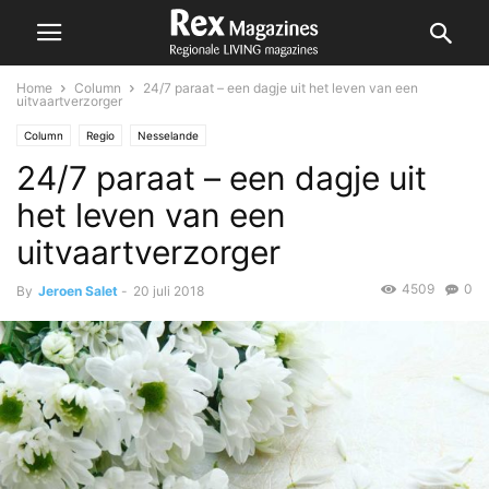
Home
Column
24/7 paraat – een dagje uit het leven van een
uitvaartverzorger
Column
Regio
Nesselande
24/7 paraat – een dagje uit
het leven van een
uitvaartverzorger
4509
0
By
Jeroen Salet
-
20 juli 2018