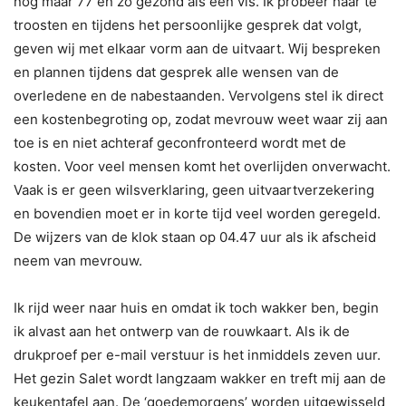
nog maar 77 en zo gezond als een vis. Ik probeer haar te
troosten en tijdens het persoonlijke gesprek dat volgt,
geven wij met elkaar vorm aan de uitvaart. Wij bespreken
en plannen tijdens dat gesprek alle wensen van de
overledene en de nabestaanden. Vervolgens stel ik direct
een kostenbegroting op, zodat mevrouw weet waar zij aan
toe is en niet achteraf geconfronteerd wordt met de
kosten. Voor veel mensen komt het overlijden onverwacht.
Vaak is er geen wilsverklaring, geen uitvaartverzekering
en bovendien moet er in korte tijd veel worden geregeld.
De wijzers van de klok staan op 04.47 uur als ik afscheid
neem van mevrouw.
Ik rijd weer naar huis en omdat ik toch wakker ben, begin
ik alvast aan het ontwerp van de rouwkaart. Als ik de
drukproef per e-mail verstuur is het inmiddels zeven uur.
Het gezin Salet wordt langzaam wakker en treft mij aan de
keukentafel aan. De ‘goedemorgens’ worden uitgewisseld