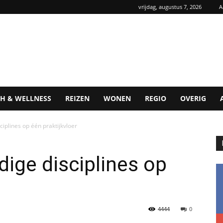
vrijdag, augustus 7, 2026
A
H & WELLNESS
REIZEN
WONEN
REGIO
OVERIG
ciplines op één praktijkvloer
dige disciplines op
4444
0