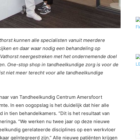
horst kunnen alle specialisten vanuit meerdere
 kijken en daar waar nodig een behandeling op
in Vathorst neergestreken met het ondernemende doel
nen. One-stop shop in tandheelkundige zorg is voor de
olist niet meer terecht voor alle tandheelkundige
genaar van Tandheelkundig Centrum Amersfoort
te. In een oogopslag is het duidelijk dat hier alle
 in tien behandelkamers. “Dit is het resultaat van
heringa. “We werken nu twee jaar op deze nieuwe
eelkundig gerelateerde disciplines op een werkvloer
aar geïntegreerd zijn.” Alle nieuwe patiënten krijgen