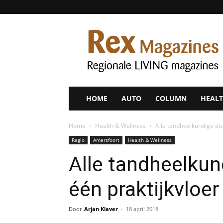
Rex
Magazines
HOME
AUTO
COLUMN
HEALT
Home
Health & Wellness
Alle tandheelkundige dis
Regio
Amersfoort
Health & Wellness
Alle tandheelkun
één praktijkvloer
Door
Arjan Klaver
-
18 april 2018