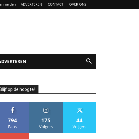
anmelden
ADVERTEREN
CONTACT
OVER ONS
ADVERTEREN
Blijf op de hoogte!
794
175
44
Fans
Volgers
Volgers