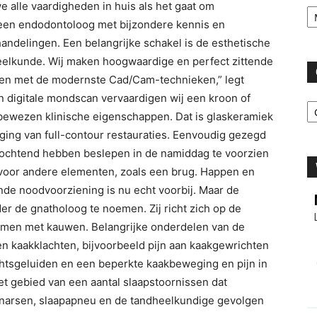
Ar
 alle vaardigheden in huis als het gaat om
r een endodontoloog met bijzondere kennis en
andelingen. Een belangrijke schakel is de esthetische
eelkunde. Wij maken hoogwaardige en perfect zittende
gen met de modernste Cad/Cam-technieken,” legt
en digitale mondscan vervaardigen wij een kroon of
C
n bewezen klinische eigenschappen. Dat is glaskeramiek
iging van full-contour restauraties. Eenvoudig gezegd
’s ochtend hebben beslepen in de namiddag te voorzien
k voor andere elementen, zoals een brug. Happen en
de noodvoorziening is nu echt voorbij. Maar de
der de gnatholoog te noemen. Zij richt zich op de
emen met kauwen. Belangrijke onderdelen van de
 kaakklachten, bijvoorbeeld pijn aan kaakgewrichten
htsgeluiden en een beperkte kaakbeweging en pijn in
het gebied van een aantal slaapstoornissen dat
nknarsen, slaapapneu en de tandheelkundige gevolgen