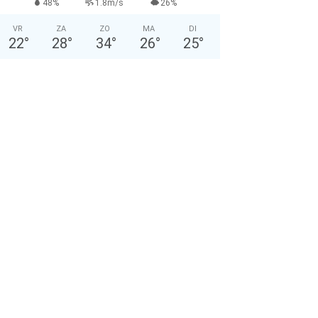
48%
1.8m/s
26%
VR
ZA
ZO
MA
DI
22
°
28
°
34
°
26
°
25
°