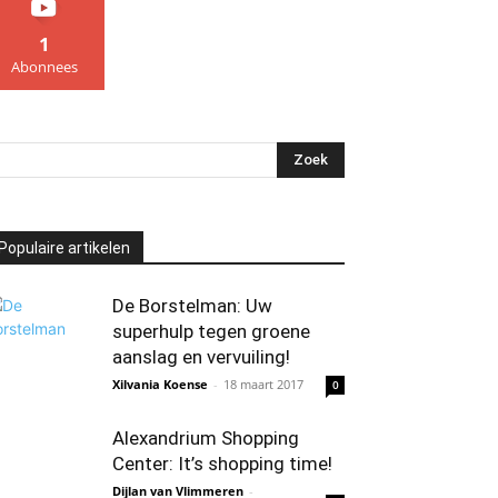
1
Abonnees
Populaire artikelen
De Borstelman: Uw
superhulp tegen groene
aanslag en vervuiling!
Xilvania Koense
-
18 maart 2017
0
Alexandrium Shopping
Center: It’s shopping time!
Dijlan van Vlimmeren
-