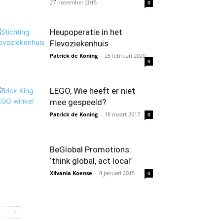
27 november 2015
0
Heupoperatie in het
Flevoziekenhuis
Patrick de Koning
-
25 februari 2020
0
LEGO, Wie heeft er niet
mee gespeeld?
Patrick de Koning
-
18 maart 2017
0
BeGlobal Promotions:
‘think global, act local’
Xilvania Koense
-
8 januari 2015
0