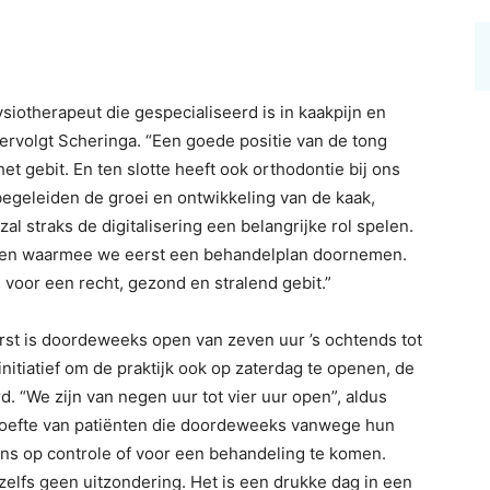
iotherapeut die gespecialiseerd is in kaakpijn en
ervolgt Scheringa. “Een goede positie van de tong
et gebit. En ten slotte heeft ook orthodontie bij ons
 begeleiden de groei en ontwikkeling van de kaak,
al straks de digitalisering een belangrijke rol spelen.
sen waarmee we eerst een behandelplan doornemen.
 voor een recht, gezond en stralend gebit.”
st is doordeweeks open van zeven uur ’s ochtends tot
initiatief om de praktijk ook op zaterdag te openen, de
d. “We zijn van negen uur tot vier uur open”, aldus
ehoefte van patiënten die doordeweeks vanwege hun
j ons op controle of voor een behandeling te komen.
 zelfs geen uitzondering. Het is een drukke dag in een