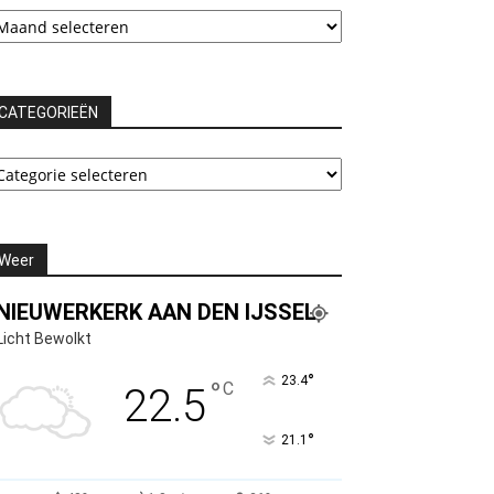
chieven
CATEGORIEËN
ATEGORIEËN
Weer
NIEUWERKERK AAN DEN IJSSEL
Licht Bewolkt
°
23.4
°
C
22.5
°
21.1