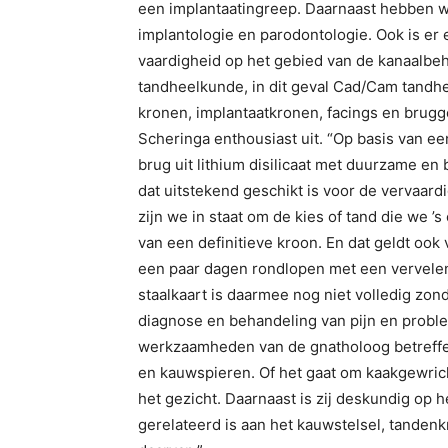
een implantaatingreep. Daarnaast hebben we
implantologie en parodontologie. Ook is e
vaardigheid op het gebied van de kanaalbeh
tandheelkunde, in dit geval Cad/Cam tandh
kronen, implantaatkronen, facings en brug
Scheringa enthousiast uit. “Op basis van e
brug uit lithium disilicaat met duurzame e
dat uitstekend geschikt is voor de vervaard
zijn we in staat om de kies of tand die we 
van een definitieve kroon. En dat geldt oo
een paar dagen rondlopen met een vervelen
staalkaart is daarmee nog niet volledig zon
diagnose en behandeling van pijn en probl
werkzaamheden van de gnatholoog betreffen
en kauwspieren. Of het gaat om kaakgewric
het gezicht. Daarnaast is zij deskundig op 
gerelateerd is aan het kauwstelsel, tande