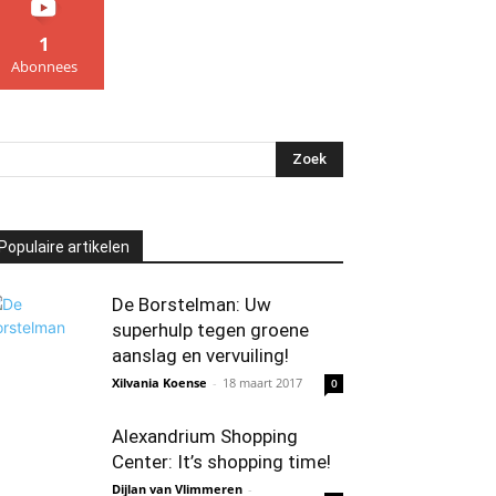
1
Abonnees
Populaire artikelen
De Borstelman: Uw
superhulp tegen groene
aanslag en vervuiling!
Xilvania Koense
-
18 maart 2017
0
Alexandrium Shopping
Center: It’s shopping time!
Dijlan van Vlimmeren
-