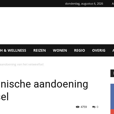
donderdag, augustus 6, 2026
A
H & WELLNESS
REIZEN
WONEN
REGIO
OVERIG
aandoening van het vetweefsel
nische aandoening
el
4759
0