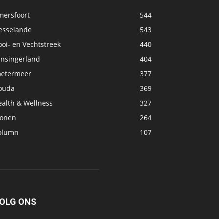
mersfoort
544
esselande
543
oi- en Vechtstreek
440
ansingerland
404
oetermeer
377
ouda
369
ealth & Wellness
327
onen
264
olumn
107
OLG ONS