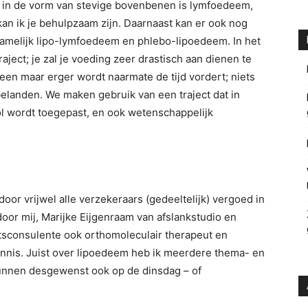
s in de vorm van stevige bovenbenen is lymfoedeem,
kan ik je behulpzaam zijn. Daarnaast kan er ook nog
namelijk lipo-lymfoedeem en phlebo-lipoedeem. In het
aject; je zal je voeding zeer drastisch aan dienen te
leen maar erger wordt naarmate de tijd vordert; niets
t belanden. We maken gebruik van een traject dat in
l wordt toegepast, en ook wetenschappelijk
door vrijwel alle verzekeraars (gedeeltelijk) vergoed in
oor mij, Marijke Eijgenraam van afslankstudio en
chtsconsulente ook orthomoleculair therapeut en
nnis. Juist over lipoedeem heb ik meerdere thema- en
unnen desgewenst ook op de dinsdag – of