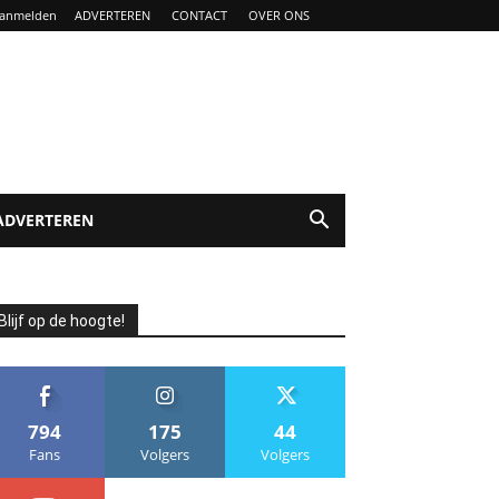
anmelden
ADVERTEREN
CONTACT
OVER ONS
ADVERTEREN
Blijf op de hoogte!
794
175
44
Fans
Volgers
Volgers