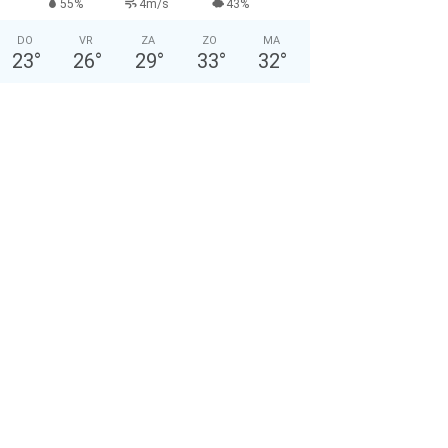
55%
4m/s
43%
DO
VR
ZA
ZO
MA
23
°
26
°
29
°
33
°
32
°