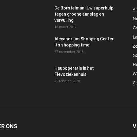
De Borstelman: Uw superhulp
A
tegen groene aanslag en
N
vervuiling!
18 maart 2017
Go
L
Alexandrium Shopping Center:
It’s shopping time!
Z
27 november 2015
G
H
Heupoperatie in het
W
Flevoziekenhuis
25 februari 2020
C
ER ONS
V