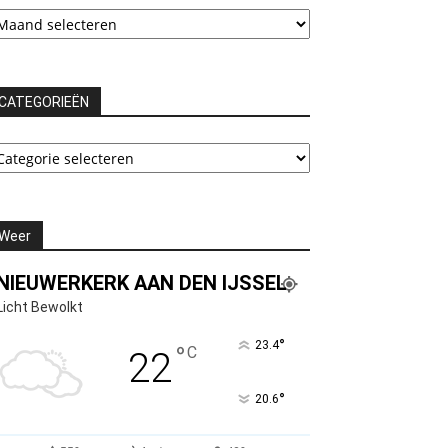
chieven
CATEGORIEËN
ATEGORIEËN
Weer
NIEUWERKERK AAN DEN IJSSEL
Licht Bewolkt
°
23.4
°
C
22
°
20.6