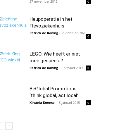
27 november 2015
0
Heupoperatie in het
Flevoziekenhuis
Patrick de Koning
-
25 februari 2020
0
LEGO, Wie heeft er niet
mee gespeeld?
Patrick de Koning
-
18 maart 2017
0
BeGlobal Promotions:
‘think global, act local’
Xilvania Koense
-
8 januari 2015
0