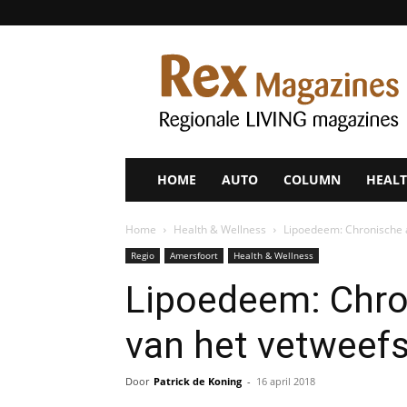
Rex
Magazines
HOME
AUTO
COLUMN
HEALT
Home
Health & Wellness
Lipoedeem: Chronische 
Regio
Amersfoort
Health & Wellness
Lipoedeem: Chro
van het vetweefs
Door
Patrick de Koning
-
16 april 2018