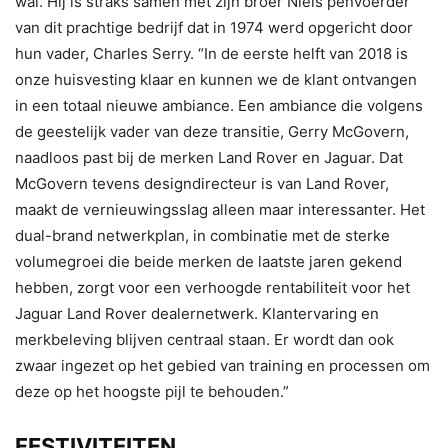
wal. Hij is straks samen met zijn broer Niels penvoerder
van dit prachtige bedrijf dat in 1974 werd opgericht door
hun vader, Charles Serry. “In de eerste helft van 2018 is
onze huisvesting klaar en kunnen we de klant ontvangen
in een totaal nieuwe ambiance. Een ambiance die volgens
de geestelijk vader van deze transitie, Gerry McGovern,
naadloos past bij de merken Land Rover en Jaguar. Dat
McGovern tevens designdirecteur is van Land Rover,
maakt de vernieuwingsslag alleen maar interessanter. Het
dual-brand netwerkplan, in combinatie met de sterke
volumegroei die beide merken de laatste jaren gekend
hebben, zorgt voor een verhoogde rentabiliteit voor het
Jaguar Land Rover dealernetwerk. Klantervaring en
merkbeleving blijven centraal staan. Er wordt dan ook
zwaar ingezet op het gebied van training en processen om
deze op het hoogste pijl te behouden.”
FESTIVITEITEN