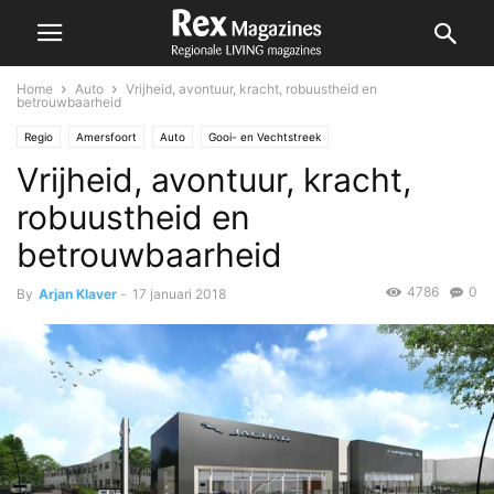
Home
Auto
Vrijheid, avontuur, kracht, robuustheid en
betrouwbaarheid
Regio
Amersfoort
Auto
Gooi- en Vechtstreek
Vrijheid, avontuur, kracht,
robuustheid en
betrouwbaarheid
4786
0
By
Arjan Klaver
-
17 januari 2018