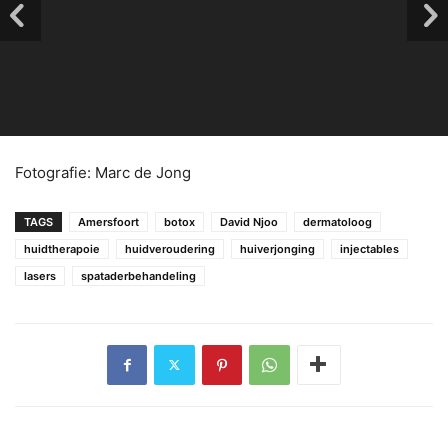
Fotografie: Marc de Jong
TAGS
Amersfoort
botox
David Njoo
dermatoloog
huidtherapoie
huidveroudering
huiverjonging
injectables
lasers
spataderbehandeling