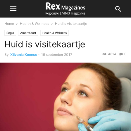
Home
Health & Wellness
Huid is visitekaartje
Regio
Amersfoort
Health & Wellness
Huid is visitekaartje
4814
0
By
Xilvania Koense
-
19 september 2017