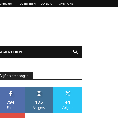
anmelden
ADVERTEREN
CONTACT
OVER ONS
ADVERTEREN
Blijf op de hoogte!
794
175
44
Fans
Volgers
Volgers