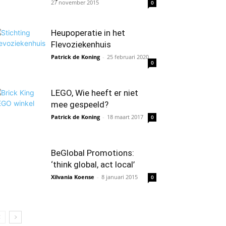
27 november 2015
0
Heupoperatie in het
Flevoziekenhuis
Patrick de Koning
-
25 februari 2020
0
LEGO, Wie heeft er niet
mee gespeeld?
Patrick de Koning
-
18 maart 2017
0
BeGlobal Promotions:
‘think global, act local’
Xilvania Koense
-
8 januari 2015
0