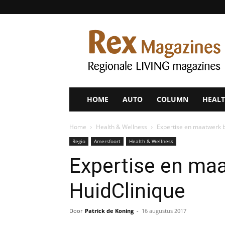
Rex
Magazines
HOME
AUTO
COLUMN
HEALT
Home
Health & Wellness
Expertise en maatwerk b
Regio
Amersfoort
Health & Wellness
Expertise en maa
HuidClinique
Door
Patrick de Koning
-
16 augustus 2017