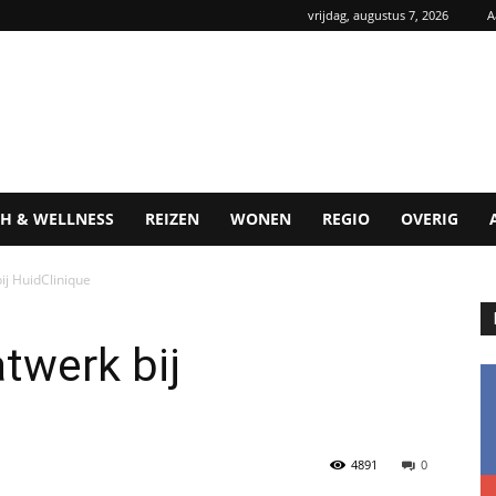
vrijdag, augustus 7, 2026
A
H & WELLNESS
REIZEN
WONEN
REGIO
OVERIG
ij HuidClinique
twerk bij
4891
0