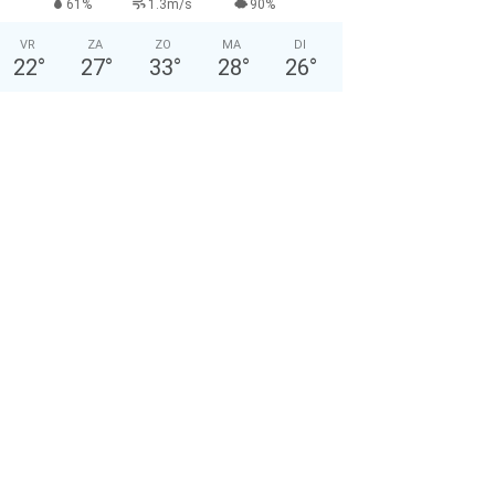
61%
1.3m/s
90%
VR
ZA
ZO
MA
DI
22
°
27
°
33
°
28
°
26
°