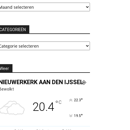
chieven
CATEGORIEËN
ATEGORIEËN
Weer
NIEUWERKERK AAN DEN IJSSEL
Bewolkt
°
22.3
°
C
20.4
°
19.5