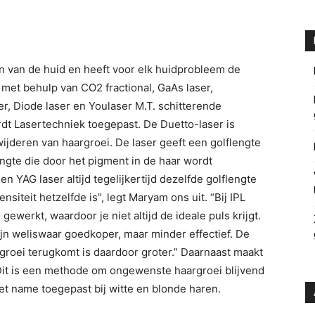
en van de huid en heeft voor elk huidprobleem de
met behulp van CO2 fractional, GaAs laser,
ser, Diode laser en Youlaser M.T. schitterende
rdt Lasertechniek toegepast. De Duetto-laser is
ijderen van haargroei. De laser geeft een golflengte
engte die door het pigment in de haar wordt
 YAG laser altijd tegelijkertijd dezelfde golflengte
ensiteit hetzelfde is”, legt Maryam ons uit. “Bij IPL
werkt, waardoor je niet altijd de ideale puls krijgt.
ijn weliswaar goedkoper, maar minder effectief. De
roei terugkomt is daardoor groter.” Daarnaast maakt
. Dit is een methode om ongewenste haargroei blijvend
met name toegepast bij witte en blonde haren.