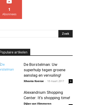
1
Abonnees
Populaire artikelen
De Borstelman: Uw
superhulp tegen groene
aanslag en vervuiling!
Xilvania Koense
-
18 maart 2017
0
Alexandrium Shopping
Center: It’s shopping time!
Dijlan van Vlimmeren
-