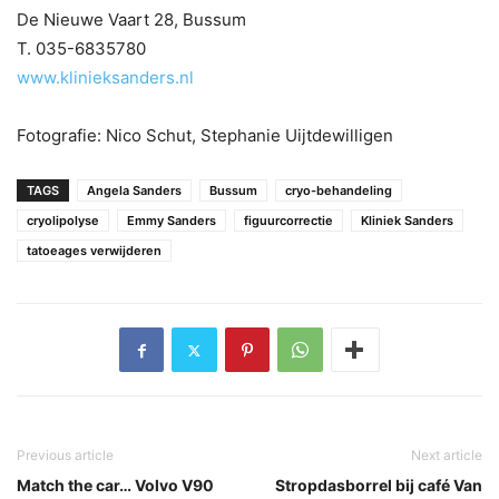
De Nieuwe Vaart 28, Bussum
T. 035-6835780
www.klinieksanders.nl
Fotografie: Nico Schut, Stephanie Uijtdewilligen
TAGS
Angela Sanders
Bussum
cryo-behandeling
cryolipolyse
Emmy Sanders
figuurcorrectie
Kliniek Sanders
tatoeages verwijderen
Previous article
Next article
Match the car… Volvo V90
Stropdasborrel bij café Van