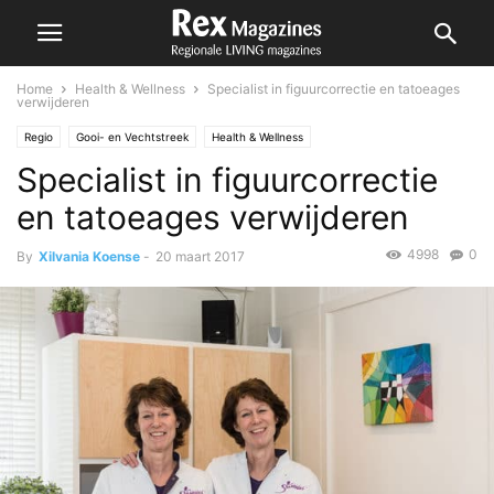
Home
Health & Wellness
Specialist in figuurcorrectie en tatoeages
verwijderen
Regio
Gooi- en Vechtstreek
Health & Wellness
Specialist in figuurcorrectie
en tatoeages verwijderen
4998
0
By
Xilvania Koense
-
20 maart 2017