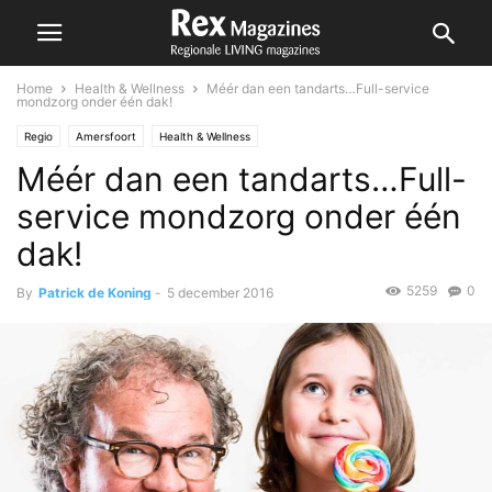
Home
Health & Wellness
Méér dan een tandarts…Full-service
mondzorg onder één dak!
Regio
Amersfoort
Health & Wellness
Méér dan een tandarts…Full-
service mondzorg onder één
dak!
5259
0
By
Patrick de Koning
-
5 december 2016