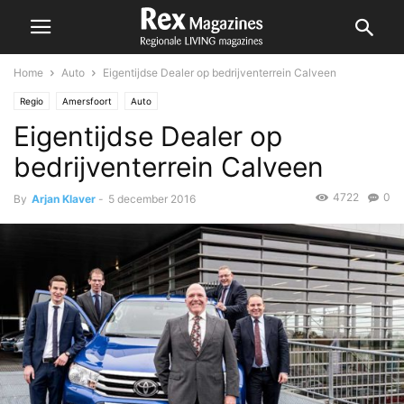
Home
Auto
Eigentijdse Dealer op bedrijventerrein Calveen
Regio
Amersfoort
Auto
Eigentijdse Dealer op
bedrijventerrein Calveen
4722
0
By
Arjan Klaver
-
5 december 2016