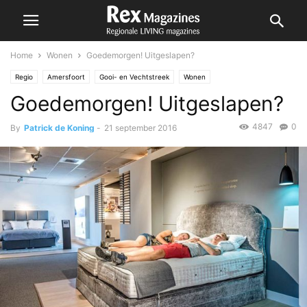
Home
Wonen
Goedemorgen! Uitgeslapen?
Regio
Amersfoort
Gooi- en Vechtstreek
Wonen
Goedemorgen! Uitgeslapen?
4847
0
By
Patrick de Koning
-
21 september 2016