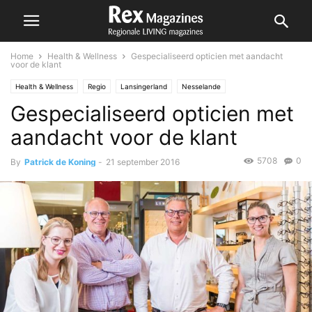
Home
Health & Wellness
Gespecialiseerd opticien met aandacht
voor de klant
Health & Wellness
Regio
Lansingerland
Nesselande
Gespecialiseerd opticien met
aandacht voor de klant
5708
0
By
Patrick de Koning
-
21 september 2016