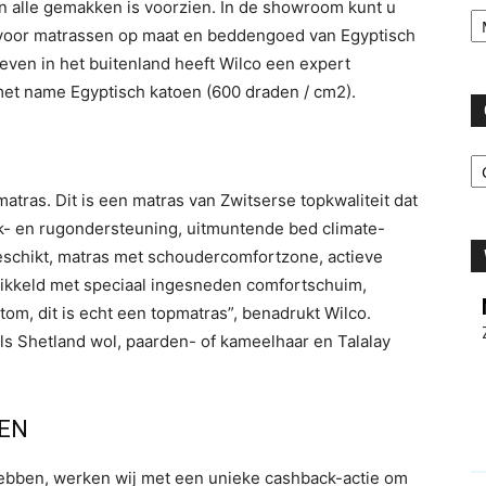
Ar
 alle gemakken is voorzien. In de showroom kunt u
 voor matrassen op maat en beddengoed van Egyptisch
even in het buitenland heeft Wilco een expert
met name Egyptisch katoen (600 draden / cm2).
C
tras. Dit is een matras van Zwitserse topkwaliteit dat
nek- en rugondersteuning, uitmuntende bed climate-
eschikt, matras met schoudercomfortzone, actieve
kkeld met speciaal ingesneden comfortschuim,
tom, dit is echt een topmatras”, benadrukt Wilco.
ls Shetland wol, paarden- of kameelhaar en Talalay
EN
hebben, werken wij met een unieke cashback-actie om