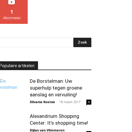
1
Abonnees
Populaire artikelen
De Borstelman: Uw
superhulp tegen groene
aanslag en vervuiling!
Xilvania Koense
-
18 maart 2017
0
Alexandrium Shopping
Center: It’s shopping time!
Dijlan van Vlimmeren
-