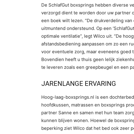
De SchlafGut boxsprings hebben diverse ver
verzorgd dient te worden door uw partner of
een boek wilt lezen. “De drukverdeling van 
uitmuntend ondersteund. Op een ‘SchlafGut’
optimale ventilatie”, legt Wilco uit. “De h
afstandsbediening aanpassen om zo een rug
voor eventuele zorg, maar eveneens goed te 
Bovendien heeft u thuis geen lelijk zieken
te leveren zoals een greepbeugel en een p
JARENLANGE ERVARING
Hoog-laag-boxsprings.nl is een dochterbedr
hoofdkussen, matrassen en boxsprings produ
partner Sanne en samen met hun team zorge
kunnen blijven wonen. Hoewel de boxspring
beperking ziet Wilco dat het bed ook zeer 