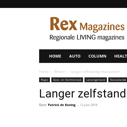
Rex
Magazines
HOME
AUTO
COLUMN
HEALT
Home
Wonen
Langer zelfstandig thuiswonen!
Regio
Gooi- en Vechtstreek
Lansingerland
Nesselande
Langer zelfstand
Door
Patrick de Koning
-
12 juni 2016