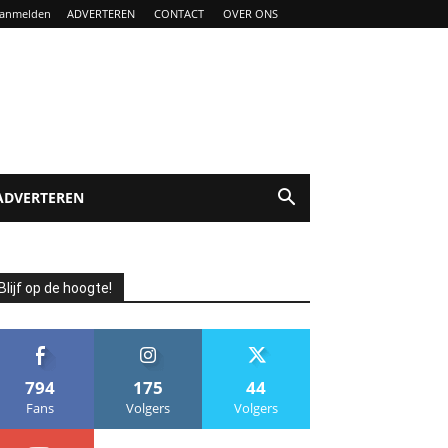
anmelden
ADVERTEREN
CONTACT
OVER ONS
ADVERTEREN
Blijf op de hoogte!
794
175
44
Fans
Volgers
Volgers