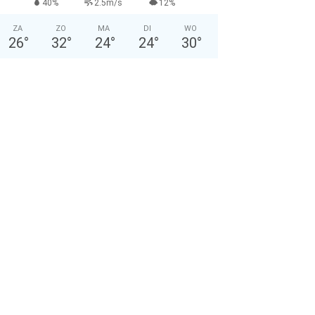
40%
2.5m/s
12%
ZA
ZO
MA
DI
WO
26
°
32
°
24
°
24
°
30
°