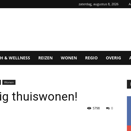
zaterdag, augustus 8, 2026
A
H & WELLNESS
REIZEN
WONEN
REGIO
OVERIG
Wonen
ig thuiswonen!
5798
0