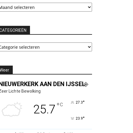
chieven
CATEGORIEËN
ATEGORIEËN
Weer
NIEUWERKERK AAN DEN IJSSEL
Zeer Lichte Bewolking
°
27.3
°
C
25.7
°
23.9