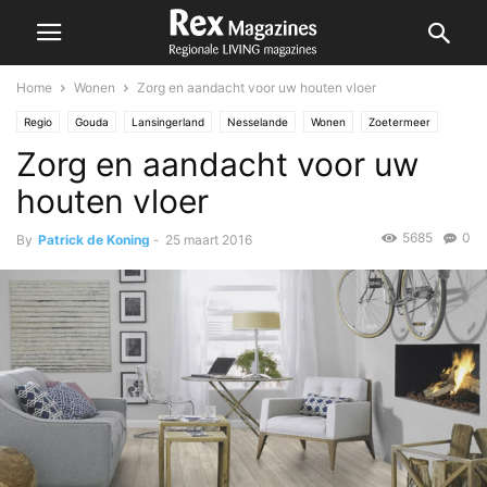
Home
Wonen
Zorg en aandacht voor uw houten vloer
Regio
Gouda
Lansingerland
Nesselande
Wonen
Zoetermeer
Zorg en aandacht voor uw
houten vloer
5685
0
By
Patrick de Koning
-
25 maart 2016