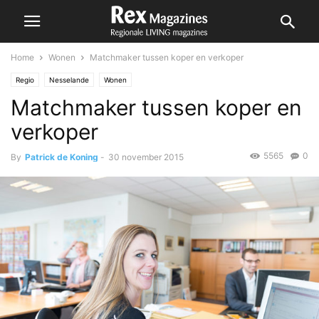
Home
Wonen
Matchmaker tussen koper en verkoper
Regio
Nesselande
Wonen
Matchmaker tussen koper en
verkoper
5565
0
By
Patrick de Koning
-
30 november 2015