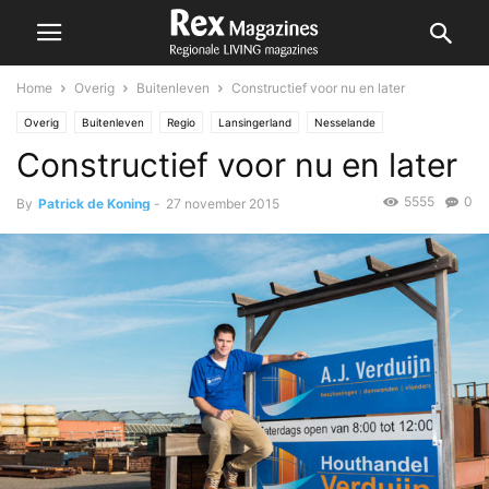
Home
Overig
Buitenleven
Constructief voor nu en later
Overig
Buitenleven
Regio
Lansingerland
Nesselande
Constructief voor nu en later
5555
0
By
Patrick de Koning
-
27 november 2015