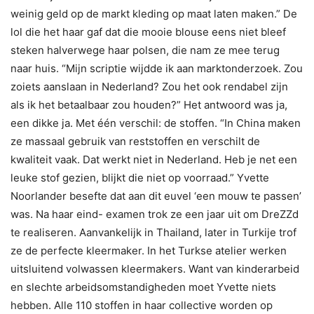
weinig geld op de markt kleding op maat laten maken.” De
lol die het haar gaf dat die mooie blouse eens niet bleef
steken halverwege haar polsen, die nam ze mee terug
naar huis. “Mijn scriptie wijdde ik aan marktonderzoek. Zou
zoiets aanslaan in Nederland? Zou het ook rendabel zijn
als ik het betaalbaar zou houden?” Het antwoord was ja,
een dikke ja. Met één verschil: de stoffen. “In China maken
ze massaal gebruik van reststoffen en verschilt de
kwaliteit vaak. Dat werkt niet in Nederland. Heb je net een
leuke stof gezien, blijkt die niet op voorraad.” Yvette
Noorlander besefte dat aan dit euvel ‘een mouw te passen’
was. Na haar eind- examen trok ze een jaar uit om DreZZd
te realiseren. Aanvankelijk in Thailand, later in Turkije trof
ze de perfecte kleermaker. In het Turkse atelier werken
uitsluitend volwassen kleermakers. Want van kinderarbeid
en slechte arbeidsomstandigheden moet Yvette niets
hebben. Alle 110 stoffen in haar collective worden op