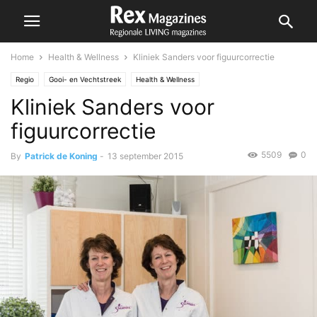
Home
Health & Wellness
Kliniek Sanders voor figuurcorrectie
Regio
Gooi- en Vechtstreek
Health & Wellness
Kliniek Sanders voor
figuurcorrectie
5509
0
By
Patrick de Koning
-
13 september 2015