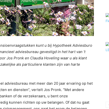
ensioenvraagstukken kunt u bij Hypotheek Adviesburo
nancieel adviesbureau gevestigd in het hart van ‘t
door Jos Pronk en Claudia Hoveling waar u als klant
kelijke als particuliere klanten zijn van harte
eel adviesbureau met meer dan 20 jaar ervaring op het
ten en diensten”, vertelt Jos Pronk. “Met andere
banken of de verzekeraars, u bent onze
ledig kunnen richten op uw belangen. Of dat nu gaat
om riskmanagement, ons gaat het erom de belangen