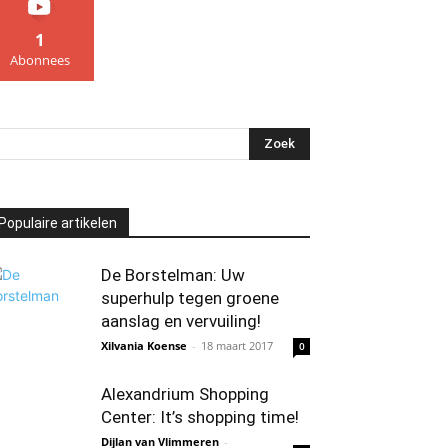
1
Abonnees
Populaire artikelen
De Borstelman: Uw
superhulp tegen groene
aanslag en vervuiling!
Xilvania Koense
-
18 maart 2017
0
Alexandrium Shopping
Center: It’s shopping time!
Dijlan van Vlimmeren
-