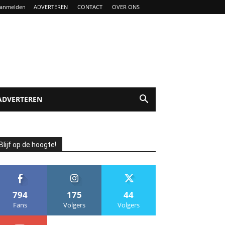
anmelden
ADVERTEREN
CONTACT
OVER ONS
ADVERTEREN
Blijf op de hoogte!
794
175
44
Fans
Volgers
Volgers