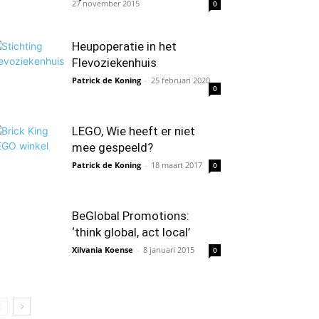
27 november 2015
0
Heupoperatie in het
Flevoziekenhuis
Patrick de Koning
-
25 februari 2020
0
LEGO, Wie heeft er niet
mee gespeeld?
Patrick de Koning
-
18 maart 2017
0
BeGlobal Promotions:
‘think global, act local’
Xilvania Koense
-
8 januari 2015
0