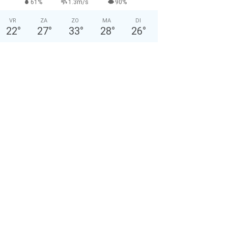
61%
1.3m/s
90%
VR
ZA
ZO
MA
DI
22
°
27
°
33
°
28
°
26
°