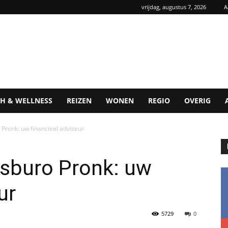
vrijdag, augustus 7, 2026
A
H & WELLNESS
REIZEN
WONEN
REGIO
OVERIG
Pronk: uw financieel adviseur
sburo Pronk: uw
ur
5729
0