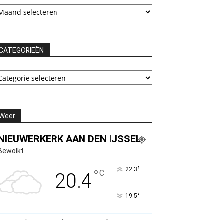
chieven
CATEGORIEËN
ATEGORIEËN
Weer
NIEUWERKERK AAN DEN IJSSEL
Bewolkt
°
22.3
°
C
20.4
°
19.5