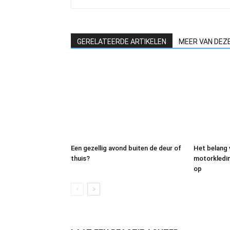
GERELATEERDE ARTIKELEN
MEER VAN DEZ
Een gezellig avond buiten de deur of
Het belang
thuis?
motorkleding
op