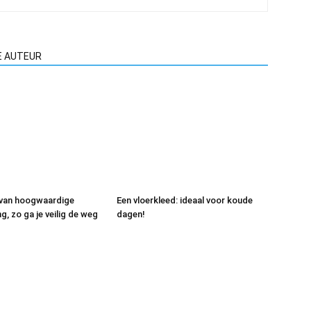
E AUTEUR
 van hoogwaardige
Een vloerkleed: ideaal voor koude
, zo ga je veilig de weg
dagen!