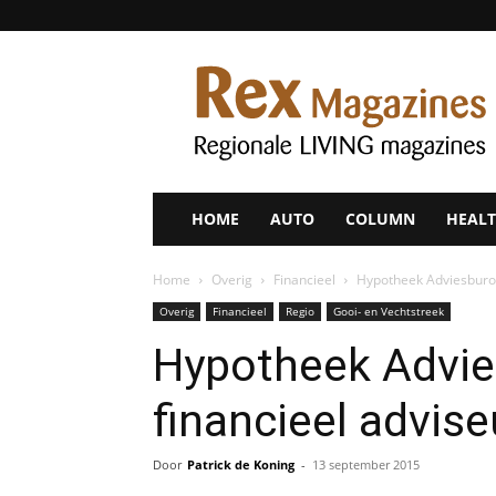
Rex
Magazines
HOME
AUTO
COLUMN
HEALT
Home
Overig
Financieel
Hypotheek Adviesburo 
Overig
Financieel
Regio
Gooi- en Vechtstreek
Hypotheek Advie
financieel advise
Door
Patrick de Koning
-
13 september 2015