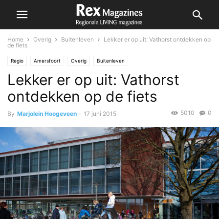
Home
Overig
Buitenleven
Lekker er op uit: Vathorst ontdekken op
de fiets
Regio
Amersfoort
Overig
Buitenleven
Lekker er op uit: Vathorst
ontdekken op de fiets
5010
0
By
Marjolein Hoogeveen
-
17 juni 2015