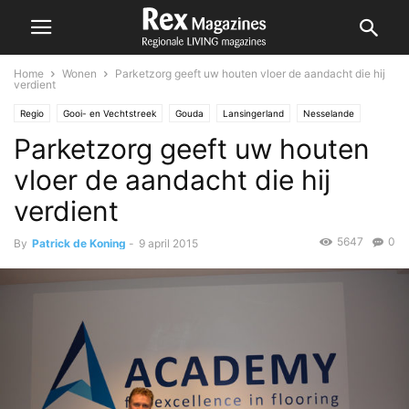
Home
Wonen
Parketzorg geeft uw houten vloer de aandacht die hij
verdient
Regio
Gooi- en Vechtstreek
Gouda
Lansingerland
Nesselande
Parketzorg geeft uw houten
Wonen
Zoetermeer
vloer de aandacht die hij
verdient
5647
0
By
Patrick de Koning
-
9 april 2015