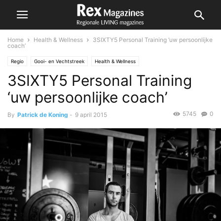
Home
Health & Wellness
3SIXTY5 Personal Training ‘uw persoonlijke
coach’
Regio
Gooi- en Vechtstreek
Health & Wellness
3SIXTY5 Personal Training
‘uw persoonlijke coach’
5745
0
By
Patrick de Koning
-
9 april 2015