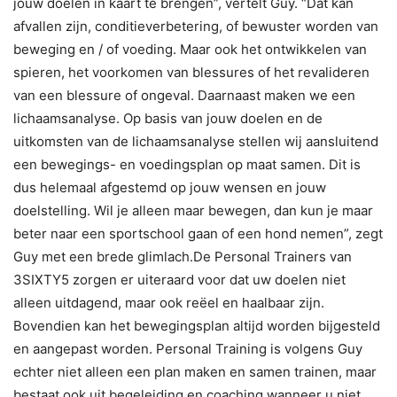
jouw doelen in kaart te brengen”, vertelt Guy. “Dat kan
afvallen zijn, conditieverbetering, of bewuster worden van
beweging en / of voeding. Maar ook het ontwikkelen van
spieren, het voorkomen van blessures of het revalideren
van een blessure of ongeval. Daarnaast maken we een
lichaamsanalyse. Op basis van jouw doelen en de
uitkomsten van de lichaamsanalyse stellen wij aansluitend
een bewegings- en voedingsplan op maat samen. Dit is
dus helemaal afgestemd op jouw wensen en jouw
doelstelling. Wil je alleen maar bewegen, dan kun je maar
beter naar een sportschool gaan of een hond nemen”, zegt
Guy met een brede glimlach.De Personal Trainers van
3SIXTY5 zorgen er uiteraard voor dat uw doelen niet
alleen uitdagend, maar ook reëel en haalbaar zijn.
Bovendien kan het bewegingsplan altijd worden bijgesteld
en aangepast worden. Personal Training is volgens Guy
echter niet alleen een plan maken en samen trainen, maar
bestaat ook uit begeleiding en coaching wanneer u niet